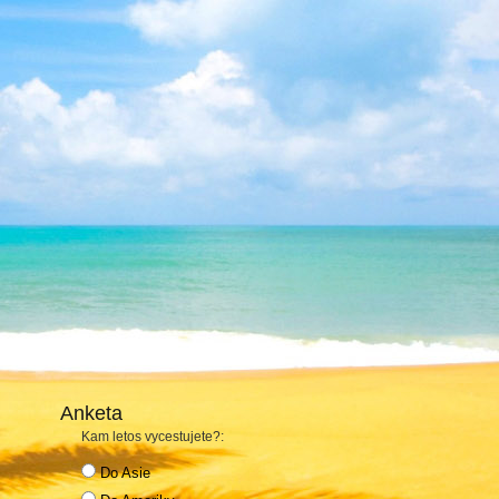
Anketa
Kam letos vycestujete?:
Do Asie