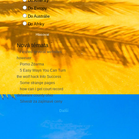
Do Ameriky
Do Evropy
Do Austrálie
Do Afriky
Nová témata
I visited several websites
however
Porno Zdarma
5 Easy Ways You Can Turn
the wolf hack Into Success
Some strange pages
how can i get court record
delaware county ohio
Silvestr za zajímavé ceny
Další