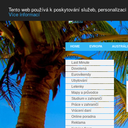
Tento web používá k poskytování služeb, personalizaci
Více informací
HOME
EVROPA
AUSTRÁLI
Menu
Last Minute
Z
Dovolená
Eurovíkendy
Ubytování
Letenky
Mapy a průvodce
Studium v zahraničí
Práce v zahraničí
Vrácení daní
Online poradna
Reklama