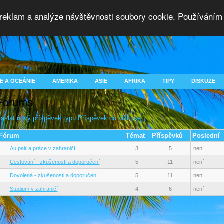
 reklam a analýze návštěvnosti soubory cookie. Používáním 
E A OCEÁNIE
AMERIKA
ASIE
AFRIKA
TIPY
DISKUZE
Forums
aslat nový příspěvek typu Příspěvek do diskuse
Fórum
Témat
Příspěvků
Poslední
Au pair a práce v zahraničí
3
5
není
Cestování - zkušenosti a doporučení
5
11
není
Dovolená - zkušenosti a doporučení
5
11
není
Studium v zahraničí
4
6
není