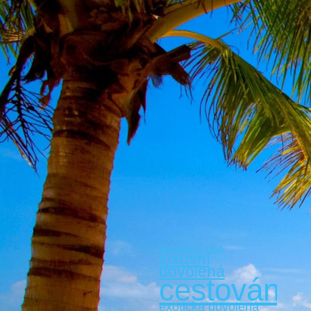
dovolená v USA
luxusní
dovolená
cestování
exotická dovolená