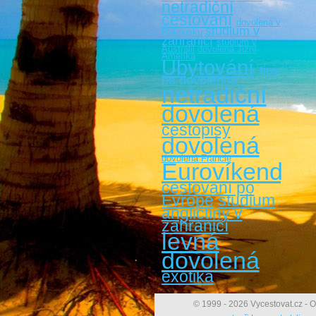
netradiční
cestování
dovolená v
studium v
Rakousku
zahraničí
studium v
Austrálii
dovolená Jižní
Amerika
Ubytování
tipy
na dovolenou
netradiční
dovolená
cestopisy
dovolená
dovolená Francie
Eurovíkendy
cestovaní po
Evropě
studium
angličtiny v
zahraničí
levná
dovolená
exotika
© 1999 - 2026 Vycestovat.cz - O