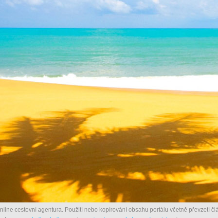
nline cestovní agentura. Použití nebo kopírování obsahu portálu včetně převzetí člá