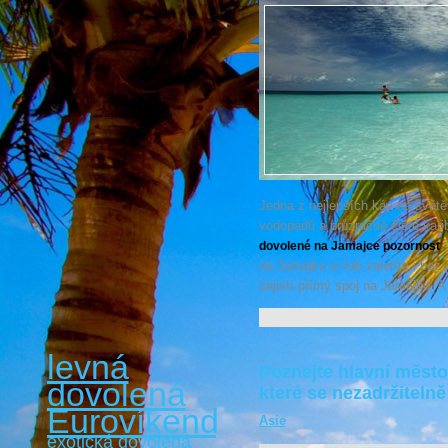
Jedna z nejlepších káv na světě
vodopádů a průzračně čisté kari
.
dovolené na Jamajce pozornost
na Jamajku si tak zaletíte i bez
zajistí přímý spoj na Jamajku. 
levná
Poznejte hlavní město
dovolená
které se nezadržiteln
Eurovíkendy
Asie
exotická dovolená