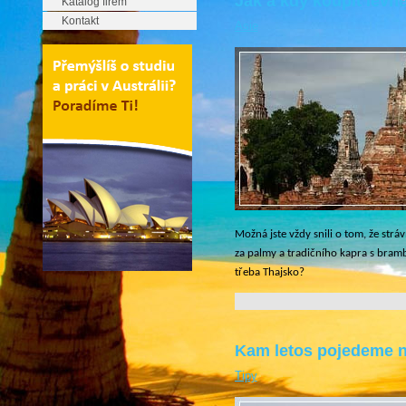
Jak a kdy koupit levn
Katalog firem
Kontakt
Asie
Možná jste vždy snili o tom, že str
za palmy a tradičního kapra s bram
třeba Thajsko?
Kam letos pojedeme 
Tipy