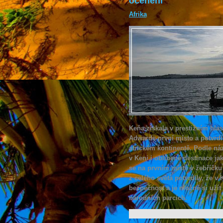
ocenění
Afrika
Keňa získala v prestižním hla
Adwards první místo a potvrdil
africkém kontinentě. Podle ná
v Keni i oblíbené destinace ja
se na prvním místě v žebříčku 
z celého světa potvrdily, že v
bezpečnost a je možné si užít
národních parcích.