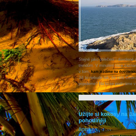
Stejně jako oblečení i dovolené 
trendům. V minulém roce zazna
v tom,
kam jezdíme na dovoleno
Již to nebude tak, že celé Čes
pojedeme? Na to se podíváme v 
Užijte si kokosy na Ja
pohodlněji
Amerika