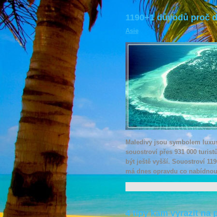
1190+1 důvodů proč d
Asie
Maledivy jsou symbolem luxusn
souostroví přes 931 000 turist
být ještě vyšší. Souostroví 1
má dnes opravdu co nabídnou
4 tipy kam vyrazit na