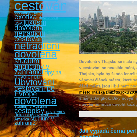
cestování
dovolená Francie
exotika
dovolená v
luxusní
USA
dovolená
netradiční
cestování
netradiční
dovolená
studium
Dovolená v Thajsku se stala 
angličtiny v
v cestování se neustále mění, 
zahraničí
tipy na
Thajska, byla by škoda lenošit
dovolenou
Ubytování
věnovat článek městu, které s
části města jsou již 1 metr p
cestovaní po
Evropě
město Thajska zmizí do roku 203
dovolená
s námi Bangkok. Díky novým 
dovolenou může dovolit každý
studium v Austrálii
cestopisy
dovolená v
Rakousku
dovolená Jižní
studium v
Amerika
zahraničí
Jak vypadá černá perl