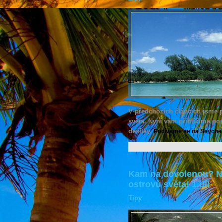
V předchozích článcích jsme p
světa. Nyní vám přiblížíme pos
desítky.
Podíváme se na Seychelly
Kam na dovolenou? Na
ostrovů světa! 1.díl
Tipy