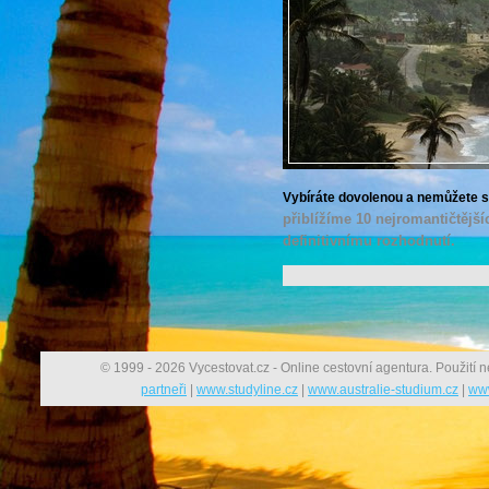
Vybíráte dovolenou a nemůžete s
přiblížíme 10 nejromantičtějš
definitivnímu rozhodnutí.
© 1999 - 2026 Vycestovat.cz - Online cestovní agentura. Použití n
partneři
|
www.studyline.cz
|
www.australie-studium.cz
|
www