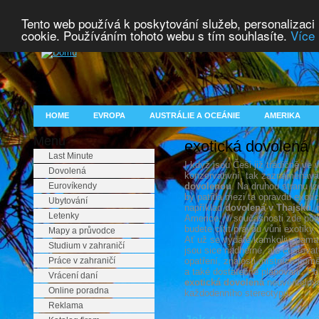
Tento web používá k poskytování služeb, personalizaci
cookie. Používáním tohoto webu s tím souhlasíte.
Více 
HOME
EVROPA
AUSTRÁLIE A OCEÁNIE
AMERIKA
Menu
exotická dovolená
Last Minute
I když jsou Češi již tradičně ve
Dovolená
konzervativní, tak zaznamenává
Eurovíkendy
dovolenou
. Na druhou stranu l
by patřila mezi ta opravdu exoti
Ubytování
například
dovolená v Thajsku
, 
Letenky
Americe. V současnosti zde potk
budete cítit pravou vůni exotik
Mapy a průvodce
Ať už se vydáte kamkoliv, pamat
Studium v zahraničí
jsou sice nádherné, ale cestovat
Práce v zahraničí
opatření, znalosti místních pomě
a také dostatečné plánování. Po
Vrácení daní
exotická dovolená
neuvěřitelný
Online poradna
každodenního stereotypu.
Reklama