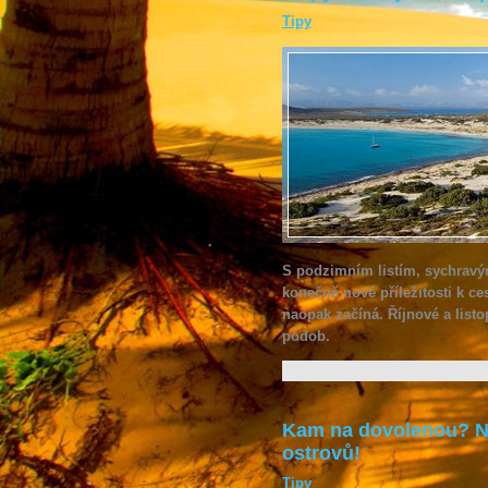
Tipy
S podzimním listím, sychravý
konečně nové příležitosti k ce
naopak začíná. Říjnové a lis
podob.
Kam na dovolenou? Na
ostrovů!
Tipy