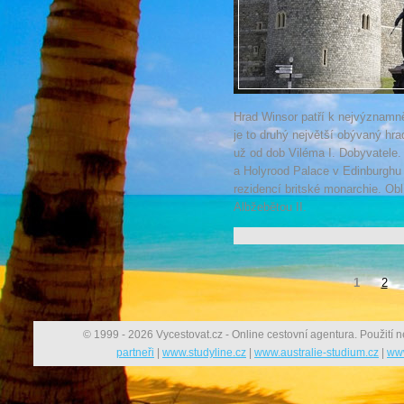
Hrad Winsor patří k nejvýznam
je to druhý největší obývaný hr
už od dob Viléma I. Dobyvatel
a Holyrood Palace v Edinburghu j
rezidencí britské monarchie. Ob
Albžebětou II.
1
2
© 1999 - 2026 Vycestovat.cz - Online cestovní agentura. Použití n
partneři
|
www.studyline.cz
|
www.australie-studium.cz
|
www