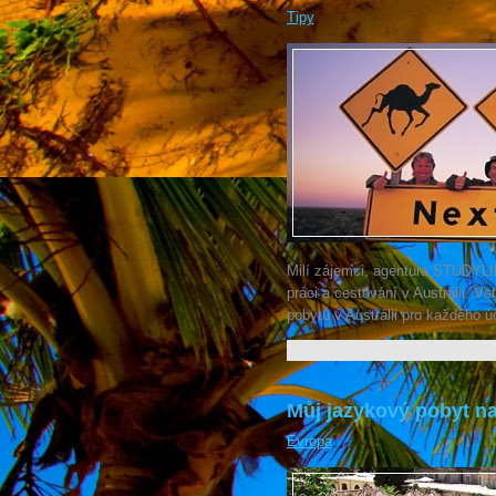
Tipy
Milí zájemci, agentura STUDYLI
práci a cestování v Austrálii. V
pobytů v Austrálii pro každého 
Můj jazykový pobyt na
Evropa