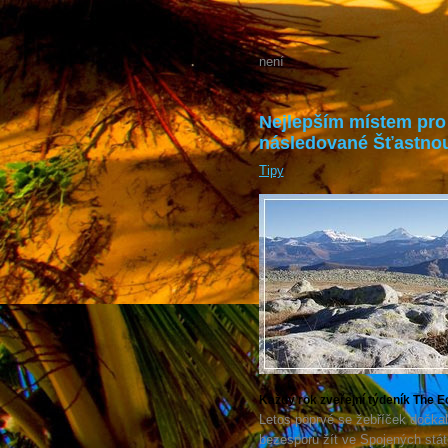
není
Nejlepším místem pro 
následované Šťastno
Tipy
Každý rok zveřejní týdeník The Ec
Letos poprvé se žebříček dočka
bezesporu žít ve Spojených státe