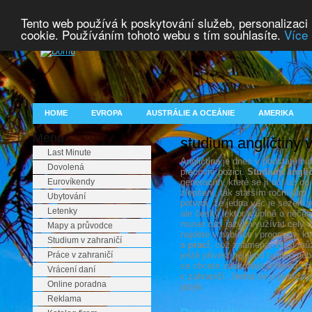
Tento web používá k poskytování služeb, personalizaci
cookie. Používáním tohoto webu s tím souhlasíte.
Více 
HOME
EVROPA
AUSTRÁLIE A OCEÁNIE
AMERIKA
Menu
studium angličtiny v
Last Minute
Angličtina je dnes v podstatě n
Dovolená
pracovní pozici.
Studium anglič
Eurovíkendy
generacím, které se jí učí už od 
zlepšení, tak starším ročníkům, 
Ubytování
potvrdí, že jedna věc je sezení 
Letenky
ale český lektor a úplně o něče
muset cizí jazyk využívat celý 
Mapy a průvodce
najdete v nabídce i programy, k
Studium v zahraničí
s prací
, což znamená, že si můž
Práce v zahraničí
ještě přivést nějakou tu libru 
se chcete zdokonalit v tomto ciz
Vrácení daní
v zahraničí. Jedná se o jednozna
Online poradna
jazyk.
Reklama