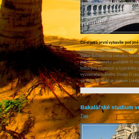
Co si jako první vybavíte pod jm
památky, doubledecker, banky, 
Velké Británie má vskutku mnoho
jedná o milovníky památek či mo
britských zvyklostí a typického
vyznavače rušného života či upja
se říká, že “Kdo je unaven Lond
Bakalářské studium ve
Tipy