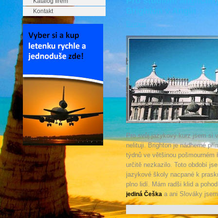
Pro studium angličtiny
Katalog firem
Brighton v Anglii
Kontakt
Evropa
Pro svůj jazykový kurz jsem si 
nelituji. Brighton je nádherné p
týdnů ve většinou pošmourném ř
určitě nezkazilo. Toto období js
jazykové školy nacpané k praskn
plno lidí. Mám radši klid a poho
a ani Slováky jsem
jediná Češka