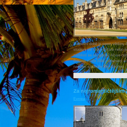
V dnešní době je snem většiny 
studium ve Velké Británii nebo j
naštěstí se mi vyplnil. Ač se ce
Británie může zdát zdlouhavý a
nadšení a odvahy jde všechno.
Za nejromantičtějším
Evropa