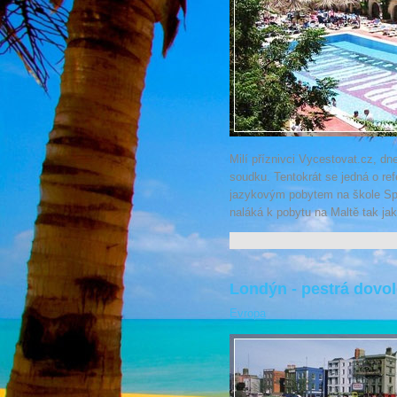
Milí příznivci Vycestovat.cz, dn
soudku. Tentokrát se jedná o ref
jazykovým pobytem na škole Spr
naláká k pobytu na Maltě tak jak
Londýn - pestrá dovo
Evropa