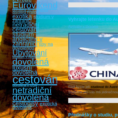
Eurovíkendy
dovolená Jižní Amerika
dovolená Francie
exotika
studium v
Vyhrajte letenku do Au
zahraničí
netradiční
Austrálie a Oceánie
cestování
studium
angličtiny v
zahraničí
tipy na
dovolenou
Ubytování
studium v Austrálii
dovolená
luxusní
dovolená
cestování
dovolená v USA
Rádi byste jeli
netradiční
studovat do Austr
Studyline pro vás má jedinečnou
dovolená
cestopisy
exotická
dovolená
Přednášky o studiu, pr