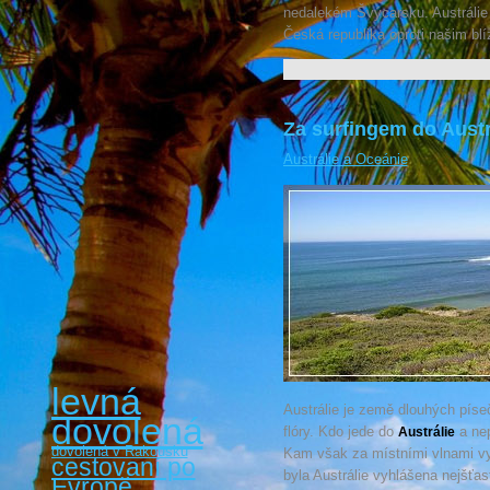
nedalekém Švýcarsku. Austrálie 
Česká republika oproti našim b
Za surfingem do Austr
Austrálie a Oceánie
levná
Austrálie je země dlouhých píse
dovolená
flóry. Kdo jede do
a nep
Austrálie
dovolená v Rakousku
Kam však za místními vlnami vy
cestovaní po
byla Austrálie vyhlášena nejšťas
Evropě