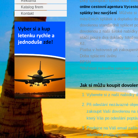
Díky spolupráci společností Inv
Reklama
online cestovní agentura Vycesto
Katalog firem
. Můžete si 
splátky bez navýšení
Kontakt
měsíčních splátek a doplatku d
dovolenou standardně splácet po
dovolenou z naší široké nabídky
stačí pouze dva doklady totožnos
Kč.
Platba v hotovosti při zakoupení
Doba splácení úvěru
RPSN
*Možnost nulového navýšení při
Jak si můžu koupit dovolen
Vyberete si z naší nabídky 
Při odeslání nezávazné obje
zakoupit Vaši dovolenou na s
který Vás po odeslání poptá
Prodejce na Váš email zašle
odešlete prodávajícímu.