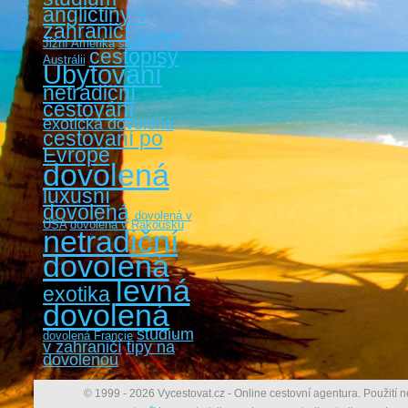
angličtiny v
zahraničí
dovolená
Jižní Amerika
studium v
cestopisy
Austrálii
Ubytování
netradiční
cestování
exotická dovolená
cestovaní po
Evropě
dovolená
luxusní
dovolená
dovolená v
USA
dovolená v Rakousku
netradiční
dovolená
levná
exotika
dovolená
studium
dovolená Francie
v zahraničí
tipy na
dovolenou
© 1999 - 2026 Vycestovat.cz - Online cestovní agentura. Použití n