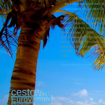
Musíte být fyzická osoba starší 18 l
Splnit podmínku, že jste občan ČR 
Pokud zákazník zvolí úhradu ce
úvěrem, zákazník souhlasí s tím
uzavření cestovní smlouvy, budo
Moravské nám. č. 249/8, 602 00 
úvěr případně dalších souvisej
Home Credit a.s. Poskytnutí oso
právo přístupu k osobním údajům
101/2000 Sb.o ochraně osobních
znění.
Vybrat nejlepší dovolenou na spl
cestování
Eurovíkendy
studium