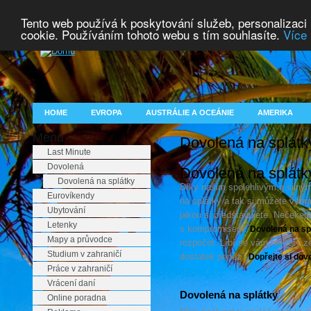
Tento web používá k poskytování služeb, personalizaci
cookie. Používáním tohoto webu s tím souhlasíte.
Více 
HOME
EVROPA
AUSTRÁLIE A OCEÁNIE
AMERIKA
Menu
Dovolená na splátk
Last Minute
Dovolená
Dovolená na splátky
Dovolená na splátky
Díky našim spolehlivým a siln
Eurovíkendy
na splátky a tak si můžete vybr
Ubytování
jakou si představujete. Nečekej
Letenky
s kompromisem.
Dovolená na sp
Mapy a průvodce
rozpočet. Líbí se vám některý z
Studium v zahraničí
dostatek peněz?
Dopřejte si dov
Práce v zahraničí
Vrácení daní
Dovolená na splátky
Online poradna