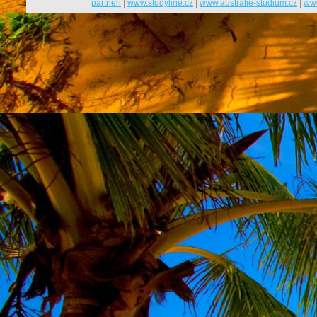
partneři
|
www.studyline.cz
|
www.australie-studium.cz
|
www