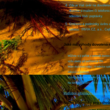
Zda je Váš úvěr na dovoleno
dozvíte e-mailem či telefoni
odeslání Vaší poptávky.
Smlouvu a podmínky úvěru zk
adresu: INVIA.CZ, a.s., Cejl
Jaké má výhody dovolená n
Můžete si jí pořídit z pohodlí domov
výše platby při pořízení je 0%
Máte možnost volby - 4 měsíce spl
měsíců s úrokem.
Výše splátky se nemění po celou d
Na tento typ úvěru - při koupi dovol
Podrobné informace o dovolené na
Nutné podmínky pro schvál