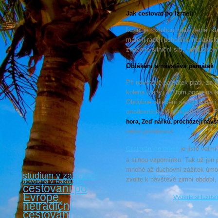
Jak cestovat po Izraeli
Izrael je rozlohou malá země, kt
máte-li raději pohodlí a nezávis
značené silniční síti, nemusíte 
Oblékání a návštěva památek
Při návštěvě památek platí, že j
kolena (ženy). Přitom pozor na t
Obdobné oblečení se vyžaduje i
ortodoxních židovských čtvrtí.
hora, Zeď nářků, procházejí návš
velmi protáhnout.
je jistě velm
Cestování po Izraeli
a silnou vzpomínku. Tak už jen p
mnohé až duchovní zážitek úmo
studium v zahraničí
zvolte k návštěvě zimní období,
dovolená v Rakousku
cestovaní po
Evropě
Vyberte si luxusn
netradiční
cestování