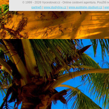
© 1999 - 2026 Vycestovat.cz - Online cestovní agentura. Použití n
partneři
|
www.studyline.cz
|
www.australie-studium.cz
|
www