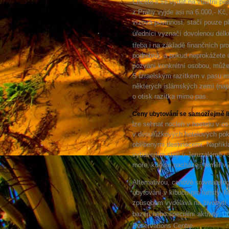
Chcete-li se vydat na vlastní pě
z Prahy vyjde asi na 6.000,- Kč, 
vízová povinnost, stačí pouze p
úředníci vyznačí dovolenou délk
třeba i na základě finančních pr
podrobná, a pokud neprokážete ú
pozvání konkrétní osobou, může
S izraelským razítkem v pasu m
některých islámských zemí (např.
o otisk razítka mimo pas.
Ceny ubytování se samozřejmě liší
lze sehnat nocleh v hostelu v o
v dvoulůžkových hotelových poko
oblíbenými destinacemi. Napříkl
vybavením stojí v Jeruzalémě i 1
moře, kde se nacházejí téměř vý
Alternativou, cenově srovnatelno
ubytování v kibucu pro turisty. 
způsobem vydělává na živobytí 
bazén nebo speciální aktivity.
Ub
Reservations Centre.