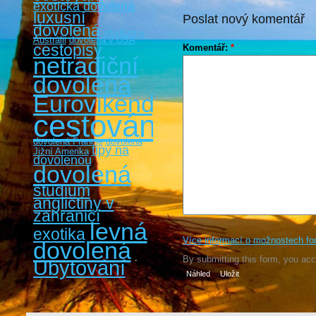
exotická dovolená
luxusní
Poslat nový komentář
dovolená
studium v
Austrálii
dovolená v USA
cestopisy
Komentář:
*
netradiční
dovolená
Eurovíkendy
cestování
dovolená Francie
dovolená
tipy na
Jižní Amerika
dovolenou
dovolená
studium
angličtiny v
zahraničí
levná
exotika
Více informací o možnostech fo
dovolená
By submitting this form, you ac
Ubytování