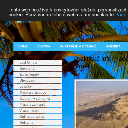
Tento web používá k poskytování služeb, personalizaci
cookie. Používáním tohoto webu s tím souhlasíte.
Více 
HOME
EVROPA
AUSTRÁLIE A OCEÁNIE
AMERIKA
Menu
Praktické informac
Last Minute
Izraeli
Dovolená
Tipy
Eurovíkendy
Ubytování
Letenky
Mapy a průvodce
Studium v zahraničí
Práce v zahraničí
Vrácení daní
Online poradna
Reklama