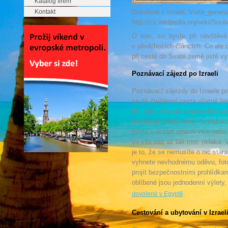
Katalog firem
Kontakt
Dovolená v Izraeli, Vista_gene
http://cs.wikipedia.org/wiki/So
O tom, co byste při návštěvě 
v předchozích článcích. Co ale c
při cestě do Svaté země jistě vy
Poznávací zájezd po Izraeli
Poznávací zájezdy do Izraele po
se dá čtyřdenní cesta včetně let
Kč. Jak už to ale u takového typ
itinerář je pevně daný, na každ
byste u ní rádi strávili více ne
co vás zas až tak moc neláká. V
je to, že se nemusíte o nic star
vyhnete nevhodnému oděvu, foto
projít bezpečnostními prohlídka
oblíbené jsou jednodenní výlety,
.
dovolené v Egyptě
Cestování a ubytování v Izrael