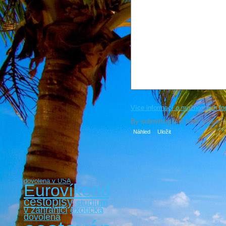
Více informací o možnostech fo
By submitting this form, you ac
dovolená v USA
Eurovíkendy
cestopisy
studium
v zahraničí
exotická
dovolená