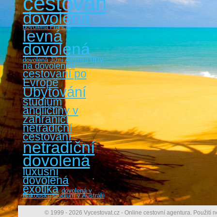
cestování
dovolená
dovolená Francie
levná
dovolená
tipy
dovolená Jižní Amerika
na dovolenou
cestovaní po
Evropě
Ubytování
studium
angličtiny v
zahraničí
netradiční
cestování
netradiční
dovolená
luxusní
dovolená
exotika
dovolená v
Rakousku
studium v Austrálii
© 1999 - 2026 Vycestovat.cz - Online cestovní agentura. Použití n