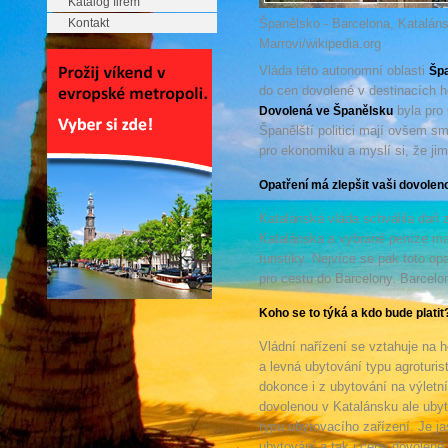
Katalog firem
Kontakt
Španělsko - Barcelona, Katalán
Marrovi/wikipedia.org
Vláda této autonomní oblasti
Šp
do cen dovolené v destinacích h
byla pro 
Dovolená ve Španělsku
Španělští politici mají ovšem sm
pro ekonomiku a myslí si, že jim
Opatření má zlepšit vaši dovole
Katalánská vláda schválila daň z
Katalánska a vybrané peníze maj
turistiky. Nejvíce se pak toto o
pro cestu do Barcelony. Barcelo
Koho se to týká a kdo bude platit
Vládní nařízení se vztahuje na h
a levná ubytování typu agroturisti
dokonce i z ubytování na výletníc
dovolenou v Katalánsku ale ubyt
typu ubytovacího zařízení. Je j
ubytování a tak i ceny dovolené