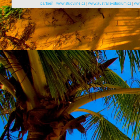
partneři
|
www.studyline.cz
|
www.australie-studium.cz
|
www