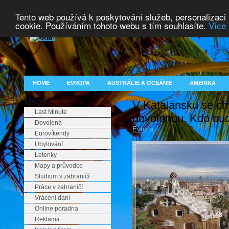
Tento web používá k poskytování služeb, personalizaci
cookie. Používáním tohoto webu s tím souhlasíte.
Více 
HOME
EVROPA
AUSTRÁLIE A OCEÁNIE
AMERIKA
Menu
V Katalánsku se chy
Last Minute
dovolenou. Kdo bude
Dovolená
Evropa
Eurovíkendy
Ubytování
Letenky
Mapy a průvodce
Studium v zahraničí
Práce v zahraničí
Vrácení daní
Online poradna
Reklama