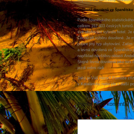
Oblíbená dovolená ve Španělsku 
Podle španělského statistického
celkem 157 403 českých turistů. 
své ubytování vybrala hotel. Je 
Čechů při výběru dovolené. Je m
pouze jiný typ ubytování. Zatím t
a levná dovolená ve Španělsku j
například návštěvu oblastí Andal
Stejně levná dovolená jako loni
jezdí velmi rádi.
Jaký je Váš názor? Pomůže zříze
v Katalánsku nebo jde o další pol
Poslat nový komentář
Komentář:
*