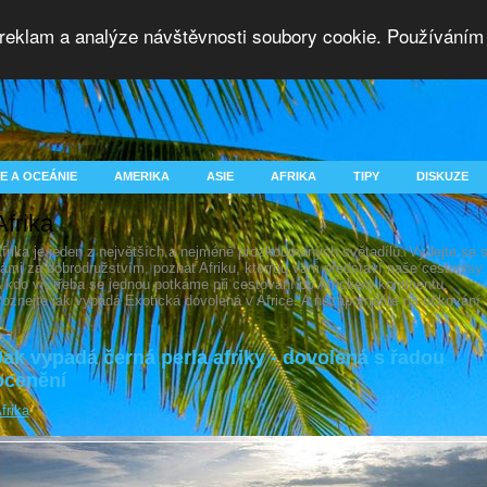
 reklam a analýze návštěvnosti soubory cookie. Používáním 
E A OCEÁNIE
AMERIKA
ASIE
AFRIKA
TIPY
DISKUZE
Afrika
frika je jeden z největších a nejméně prozkoumaných světadílů. Vydejte se 
ámi za dobrodružstvím, poznat Afriku, kterrou vám představí naše cestopisy.
 kdo ví, třeba se jednou potkáme při cestování po Africkém kontinentu.
oznejte jak vypadá Exotická dovolená v Africe. A nezapomeňte na očkování
).
Jak vypadá černá perla afriky - dovolená s řadou
ocenění
frika