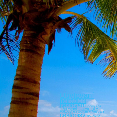
Ubytování
netradiční
cestování
dovolená
Jižní Amerika
dovolená v
Rakousku
studium v Austrálii
cestopisy
dovolená v