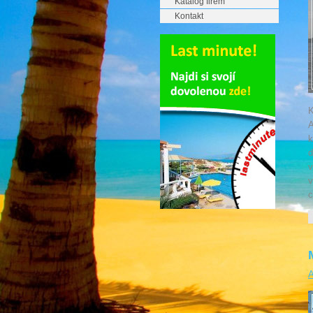
Katalog firem
Kontakt
K
A
k
d
v
v
c
A