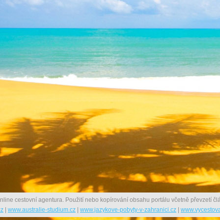
nline cestovní agentura. Použití nebo kopírování obsahu portálu včetně převzetí člá
cz
|
www.australie-studium.cz
|
www.jazykove-pobyty-v-zahranici.cz
|
www.vycestova