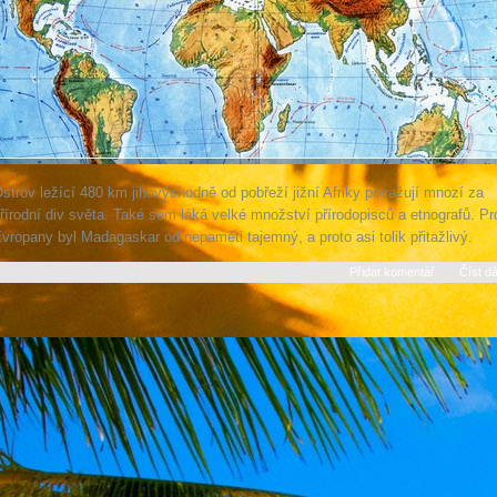
strov ležící 480 km jihovýchodně od pobřeží jižní Afriky považují mnozí za
řírodní div světa. Také sem láká velké množství přírodopisců a etnografů. Pr
vropany byl Madagaskar od nepaměti tajemný, a proto asi tolik přitažlivý.
Přidat komentář
Číst dá