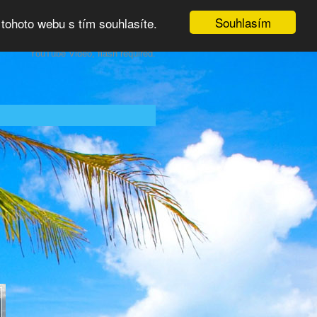
Souhlasím
tohoto webu s tím souhlasíte.
YouTube Video, flash required.
s