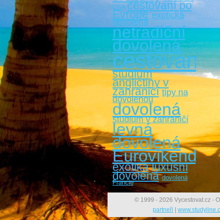
cestovaní po
USA
Evropě
exotická
dovolená
netradiční
dovolená
cestování
studium
angličtiny v
zahraničí
tipy na
dovolenou
dovolená
studium v zahraničí
levná
dovolená
Eurovíkendy
exotika
luxusní
dovolená
dovolená
Francie
© 1999 - 2026 Vycestovat.cz - O
partneři
|
www.studyline.