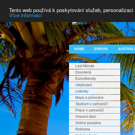
Tento web používá k poskytování služeb, personalizaci
Více informací
HOME
EVROPA
AUSTRÁLI
Menu
Last Minute
A
Dovolená
n
Eurovíkendy
A
P
Ubytování
:
Letenky
Mapy a průvodce
Studium v zahraničí
Práce v zahraničí
A
Vrácení daní
Online poradna
Reklama