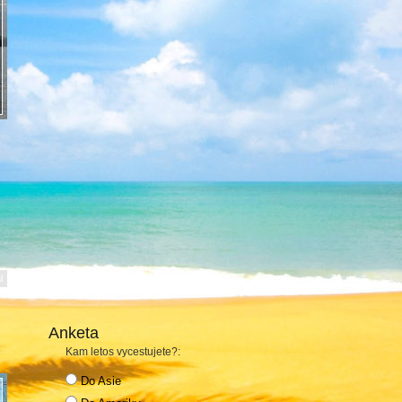
l
Anketa
Kam letos vycestujete?:
Do Asie