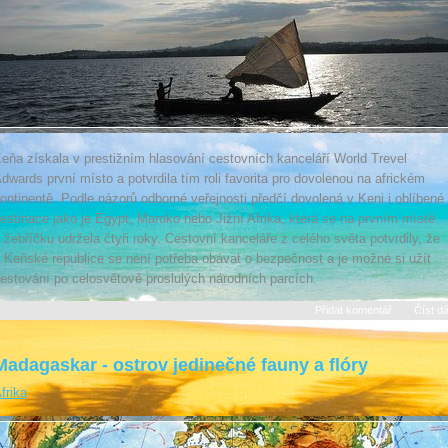
eňa získala v prestižním hlasování cestovních kanceláří World Trevel
dwards první místo a potvrdila tím roli favorita pro dovolenou na africkém
ontinentě. Podle názorů odborné veřejnosti předčí dovolená v Keni i oblíbené
estinace jako je Egypt, Maroko nebo Jižní Afrika, která se na prvním místě
 žebříčku udržela čtyři roky. Cestovní kanceláře z celého světa potvrdily, že
 Keňské republice se není potřeba obávat o bezpečnost a je možné si užít
estování po celosvětově proslulých národních parcích.
Přidat komentář
Číst dá
Madagaskar - ostrov jedinečné fauny a flóry
frika