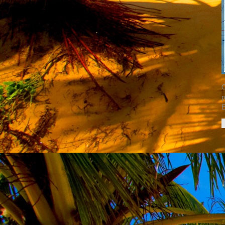
O
p
E