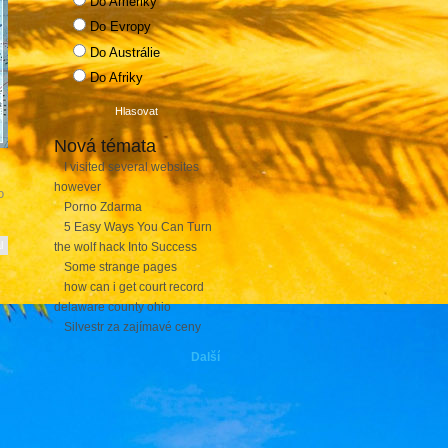
Do Ameriky
Do Evropy
Do Austrálie
Do Afriky
Nová témata
I visited several websites
however
o
Porno Zdarma
5 Easy Ways You Can Turn
l
the wolf hack Into Success
Some strange pages
how can i get court record
delaware county ohio
Silvestr za zajímavé ceny
Další