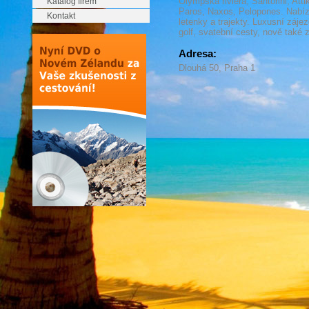
Olympská riviéra, Santorini, Att
Katalog firem
Paros, Naxos, Pelopones. Nabíz
Kontakt
letenky a trajekty. Luxusní zájez
golf, svatební cesty, nově také 
Adresa:
Dlouhá 50, Praha 1