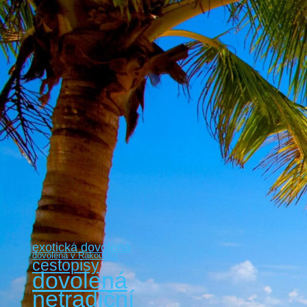
exotická dovolená
dovolená v Rakousku
cestopisy
dovolená
netradiční