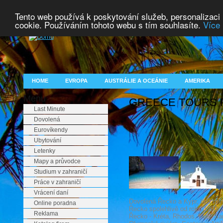
Tento web používá k poskytování služeb, personalizaci
cookie. Používáním tohoto webu s tím souhlasíte.
Více 
HOME
EVROPA
AUSTRÁLIE A OCEÁNIE
AMERIKA
Menu
GREECE TOURS PRA
Last Minute
Dovolená
Eurovíkendy
Ubytování
Letenky
Mapy a průvodce
Studium v zahraničí
Práce v zahraničí
Vrácení daní
Dovolená Řecko a Kypr, last mi
Online poradna
Řecko spolehlivě od roku 1990. 
Reklama
Řecko - Kréta, Rhodos, Kos, Sa