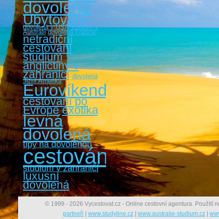
dovolená
Ubytování
dovolená v USA
studium v
Austrálii
dovolená Francie
netradiční
cestování
studium
angličtiny v
zahraničí
dovolená
Jižní Amerika
Eurovíkendy
cestovaní po
Evropě
exotika
levná
dovolená
tipy na dovolenou
cestování
studium v zahraničí
luxusní
dovolená
© 1999 - 2026 Vycestovat.cz - Online cestovní agentura. Použití n
partneři
|
www.studyline.cz
|
www.australie-studium.cz
|
www