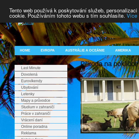
Tento web používá k poskytování služeb, personalizaci
cookie. Používáním tohoto webu s tím souhlasíte.
Více 
HOME
EVROPA
AUSTRÁLIE A OCEÁNIE
AMERIKA
Menu
Příroda na pokličce
Last Minute
Amerika
Dovolená
Eurovíkendy
Ubytování
Letenky
Mapy a průvodce
Studium v zahraničí
Práce v zahraničí
Vrácení daní
Online poradna
Reklama