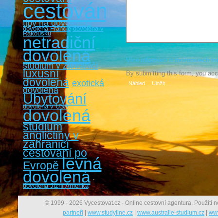
cestování
tipy na dovolenou
dovolená Francie
dovolená v
Rakousku
netradiční
dovolená
Více informací o možnostech fo
studium v zahraničí
luxusní
By submitting this form, you ac
dovolená
exotická
dovolená
Ubytování
dovolená v USA
dovolená
studium
angličtiny v
zahraničí
cestovaní po
levná
Evropě
dovolená
dovolená Jižní Amerika
© 1999 - 2026 Vycestovat.cz - Online cestovní agentura. Použití n
partneři
|
www.studyline.cz
|
www.australie-studium.cz
|
www