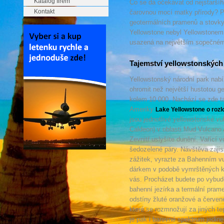
Katalog firem
Co se dá očekávat od nejstarší
Kontakt
čarovnou mocí matky přírody? Podí
geotermálních pramenů a stovky 
Yellowstone nebyl Yellowstonem.
usazená na největším sopečném k
Tajemství yellowstonských
Yellowstonský národní park nabí
ohromit než největší hustotou g
kolem 10 000. Nachází se zde ta
Ameriky
Lake Yellowstone o rozl
jsou jednotlivé yellowstonské v
Caldeon) v oblasti Mud Vulcano 
Zevnitř uslyšíte dunění. Vařící v
šedozelené páry. Návštěva zajist
zážitek, vyrazte za Bahenním v
dárkem v podobě vymrštěných kou
vás. Procházet budete po vybud
bahenní jezírka a termální pram
odstíny žluté oranžové a červen
které se rozmnožují za jiných te
je pak i barevné spektrum jedin