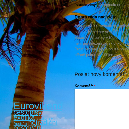
se pomalu do parku
"vládce zimy"
Dobrá rada nad zlato
Pokud jste se rozhodli do Yellow
počasí. Nenechte se v létě obal
Večer totiž teploty v těchto nad
není ani sněžení na sklonku kvě
Projít parkem se dá pouze po v
přísně pokutuje. Už jen pro vlas
Poslat nový komentář
Komentář:
*
Eurovíkendy
cestopisy
exotika
studium v
netradiční
Austrálii
cestování