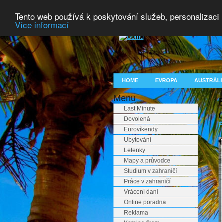
Tento web používá k poskytování služeb, personalizaci
Více informací
HOME
EVROPA
AUSTRÁLI
Menu
Last Minute
Dovolená
E
Eurovíkendy
Ubytování
Letenky
Mapy a průvodce
Studium v zahraničí
Práce v zahraničí
Vrácení daní
Online poradna
Reklama