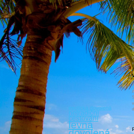
K
O
j
d
a
p
h
p
v
V
P
z
S
u
exotická dovolená
d
netradiční
cestování
levná
dovolená