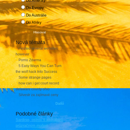
Do Ameriky
Do Evropy
é
Do Austrálie
Do Afriky
Nová témata
I visited several websites
however
Porno Zdarma
5 Easy Ways You Can Turn
the wolf hack Into Success
Some strange pages
how can i get court record
delaware county ohio
Silvestr za zajímavé ceny
e
Další
i
Podobné články
Sardinie, ostrov s křišťálově
k
průzračným mořem