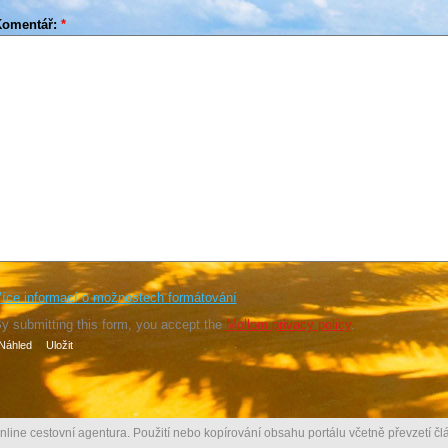
Komentář:
*
íce informací o možnostech formátování
y submitting this form, you accept the
Mollom privacy policy
.
nline cestovní agentura. Použití nebo kopírování obsahu portálu včetně převzetí člá