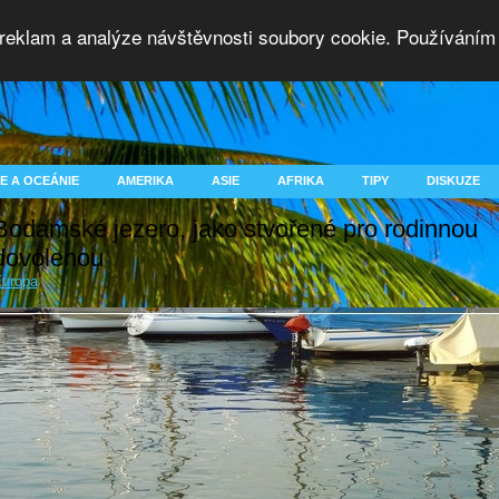
 reklam a analýze návštěvnosti soubory cookie. Používáním 
E A OCEÁNIE
AMERIKA
ASIE
AFRIKA
TIPY
DISKUZE
Bodamské jezero, jako stvořené pro rodinnou
dovolenou
vropa