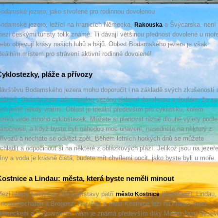
odamské jezero, jako stvořené pro rodinnou dovolenou
odamské jezero, ležící na hranicích Německa,
a Švýcarska, není
Rakouska
ezi českými turisty tolik známé. Ti dávají většinou přednost dovolené u moř
ebo objevují krásy našich luhů a hájů. Oblast Bodamského jezera je však
deálním místem pro strávení aktivní rodinné dovolené!
yklostezky, pláže a přívozy
ávštěvu Bodamského jezera mohu doporučit i na základě svých zkušeností 
ážitků. Strávila jsem zde minulou sezónu týdenní dovolenou a doufám, že se
am ještě někdy vrátím. Oblast je ideální především pro cyklistiku, kolem
ezera vede mnoho cyklostezek. Můžete si plánovat různě dlouhé výlety podle
áročnosti, a když byste byli náhodou moc unavení, nasednete na některý z
řívozů a necháte se odvézt zpět. Během letních horkých dnů se můžete
chladit a odpočinout si na některé z oblázkových pláží. Jelikož jsou na jezeř
lny a voda je krásně čistá, budete mít chvílemi pocit, jako byste byli u moře.
ostnice a Lindau: města, která byste neměli minout
ezi hlavní turistické cíle a přístavy patří
(Konstanz), Lindau,
město Kostnice
riedrichschafen a Bregenz. Největší z měst Kostnice leží na hranici mezi
ěmeckem a Švýcarskem. Nám je známá především díky Mistru Janu Husovi