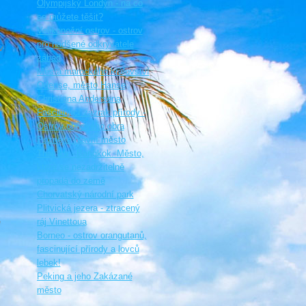
Olympijský Londýn - na co
se můžete těšit?
Velikonoční ostrov - ostrov
pro nadšené odkryvatele
v
záhad
Města marockého království
Odense, město Hanse
Christiana Andersena
Fascinující zázrak přírody -
Ostrov ohňového obra
Poznejte hlavní město
Thajska - Bangkok. Město,
které se nezadržitelně
propadá do země
Chorvatský národní park
Plitvická jezera - ztracený
e
ráj Vinettoua
Borneo - ostrov orangutanů,
fascinující přírody a lovců
lebek!
Peking a jeho Zakázané
město