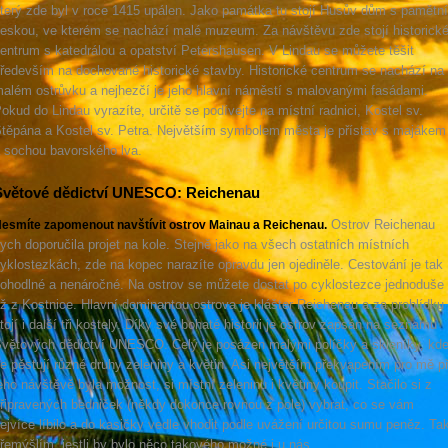
terý zde byl v roce 1415 upálen. Jako památka tu stojí Husův dům s pamětní
eskou, ve kterém se nachází malé muzeum. Za návštěvu zde stojí historick
entrum s katedrálou a opatství Petershausen. V Lindau se můžete těšit
ředevším na dochované historické stavby. Historické centrum se nachází na
além ostrůvku a nejhezčí je jeho hlavní náměstí s malovanými fasádami.
okud do Lindau vyrazíte, určitě se podívejte na místní radnici, Kostel sv.
těpána a Kostel sv. Petra. Největším symbolem města je přístav s majákem
 sochou bavorského lva.
Světové dědictví UNESCO: Reichenau
Ostrov Reichenau
esmíte zapomenout navštívit ostrov Mainau a Reichenau.
ych doporučila projet na kole. Stejně jako na všech ostatních místních
yklostezkách, zde na kopec narazíte opravdu jen ojediněle. Cestování je tak
ohodlné a nenáročné. Na ostrov se můžete dostat po cyklostezce jednoduše
ž z Kostnice. Hlavní dominantou ostrova je klášter Reichenau a za prohlídku
tojí i další tři kostely. Díky své bohaté historii je ostrov zapsán na seznamu
větových dědictví UNESCO. Celý je posázen malými políčky a skleníky, kd
e pěstují různé druhy zeleniny a květin. Asi největším překvapením pro mě př
eho návštěvě byla možnost, si místní zeleninu i květiny koupit. Stačilo si z
řipravených bedniček (někdy dokonce rovnou z pole) vybrat, co se vám
ejvíce líbilo a do kasičky vedle vhodit podle uvážení určitou sumu peněz. Ta
řemýšlím, jestli by bylo něco takového možné i u nás.