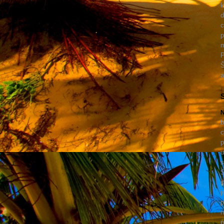
k
d
c
p
m
P
Š
a
N
b
c
p
u
s
S
s
j
p
n
p