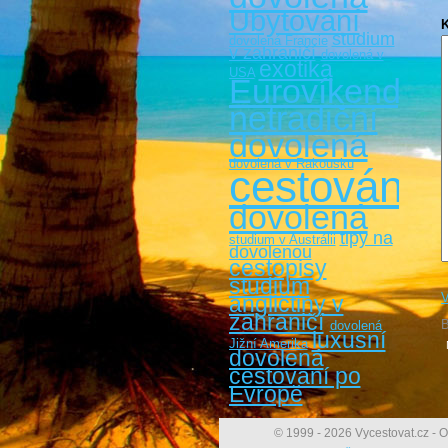
Ubytování
studium
dovolená Francie
v zahraničí
dovolená v
exotika
USA
Eurovíkendy
netradiční
dovolená
dovolená v Rakousku
cestování
dovolená
tipy na
studium v Austrálii
dovolenou
cestopisy
studium
V
angličtiny v
zahraničí
B
dovolená
luxusní
Jižní Amerika
dovolená
cestovaní po
Evropě
© 1999 - 2026 Vycestovat.cz - O