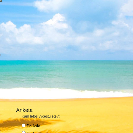
e
a
e
Anketa
Kam letos vycestujete?:
Do Asie
,