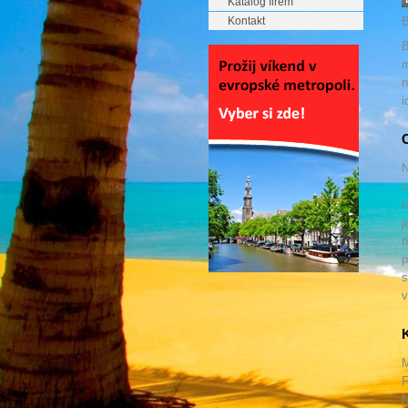
Katalog firem
Kontakt
B
B
m
n
i
C
N
z
t
j
n
p
s
v
K
M
F
N