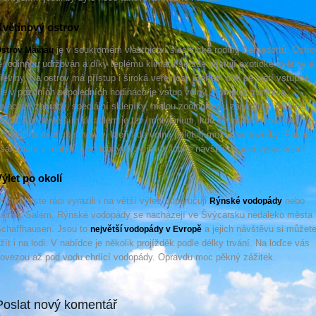
větinový ostrov
je v soukromém vlastnictví šlechtické rodiny Bernadottů. Ostro
strov Mainau
e rodinnou udržován a díky teplému klimatu se zde pěstují exotické květiny a
řeviny. Na ostrov má přístup i široká veřejnost. Během dne se platí vstupné,
le v pozdních odpoledních hodinách je vstup volný. Komplex zahrnuje
alácové zahrady, speciální skleníky, malou zoologickou zahradu či dětské
řiště. Asi největším lákadlem je tzv. motýlárium, kde se můžete zblízka
odívat na exotické motýly, kteří zde volně poletují mezi návštěvníky. Pokud
šak máte z motýlů a podobných zvířátek fobie, návštěvu radši vynechejte!
ýlet po okolí
okud byste rádi vyrazili i na větší výlet, doporučuji
nebo
Rýnské vodopády
ámek Salem. Rýnské vodopády se nacházejí ve Švýcarsku nedaleko města
chaffhausen. Jsou to
a jejich návštěvu si můžet
největší vodopády v Evropě
žít i na lodi. V nabídce je několik projížděk podle délky trvání. Na loďce vás
ovezou až pod vodu chrlící vodopády. Opravdu moc pěkný zážitek.
Poslat nový komentář