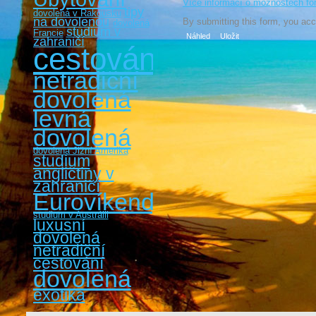
Více informací o možnostech fo
tipy
dovolená v Rakousku
na dovolenou
By submitting this form, you ac
dovolená
studium v
Francie
zahraničí
cestování
netradiční
dovolená
levná
dovolená
dovolená Jižní Amerika
studium
angličtiny v
zahraničí
Eurovíkendy
studium v Austrálii
luxusní
dovolená
netradiční
cestování
dovolená
exotika