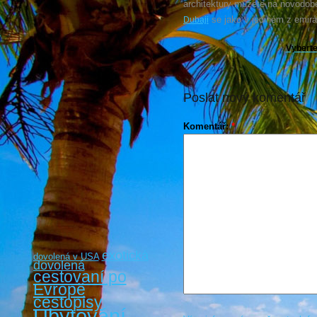
architektury můžete na novodobé
se jako v jediném z emirá
Dubaji
Vyberte
Poslat nový komentář
Komentář:
*
exotická
dovolená v USA
dovolená
cestovaní po
Evropě
cestopisy
Ubytování