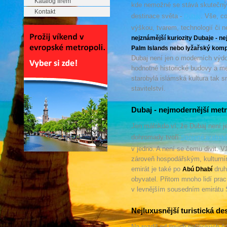
Katalog firem
kde nemožné se stává skutečným.
Kontakt
destinace světa -
. Vše, co
Dubaj
výškou, tvarem, technologií či
nejznámější kuriozity Dubaje - ne
Palm Islands nebo lyžařský komp
Dubaj není jen o moderních výd
hodnotné historické budovy a me
starobylá islámská kultura tak 
stavitelství.
Dubaj - nejmodernější met
Jen málokdo ví, že Dubaj není j
dohromady tvoří
Spojené arabské
v jedno. A není se čemu divit. Vž
zároveň hospodářským, kulturním
emirát je také po
druh
Abú Dhabí
obyvatel. Přitom mnoho lidí pra
v levnějším sousedním emirátu 
Nejluxusnější turistická de
Na rozdíl od jiných politických 