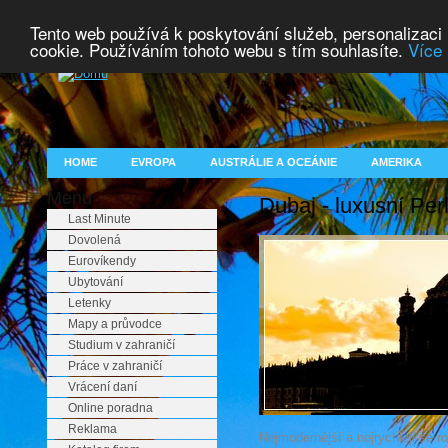
Tento web používá k poskytování služeb, personalizaci
cookie. Používáním tohoto webu s tím souhlasíte.
Více 
HOME
EVROPA
AUSTRÁLIE A OCEÁNIE
AMERIKA
Menu
Dubaj - luxusní Per
Last Minute
Dovolená
Eurovíkendy
Ubytování
Letenky
Mapy a průvodce
Studium v zahraničí
Práce v zahraničí
Vrácení daní
Online poradna
Reklama
Nejmodernější a nejrychleji se r