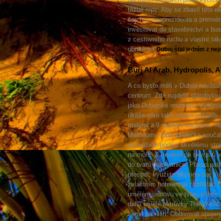
těžbě ropy. Aby se zbavil této 
šajcha, viceprezidenta a prem
investovat do stavebnictví a bu
z cestovního ruchu a vlastní tak
obratu se
Dubaj stal jedním z ne
Burj Al Arab, Hydropolis, A
A co byste měli v Dubaji navštívi
centrum. Zde najdete starobylou 
jako Dubajské muzeum. Výstava 
ukáže vám také místní poklady. 
malými a 9 velkými kopulemi. Na
Maktoumy. Dům dědečka součas
se můžete podivit skvělému str
na moře. Z moderních skvostů j
do tvaru plachetnice. Pokud patří
přespat, využijte skyview bar s
zvláštním hotelem je například 
umělém ostrovu ve tvaru palmy za
další umělé ostrůvky The World, 
země na nich. Obdivovat spojení