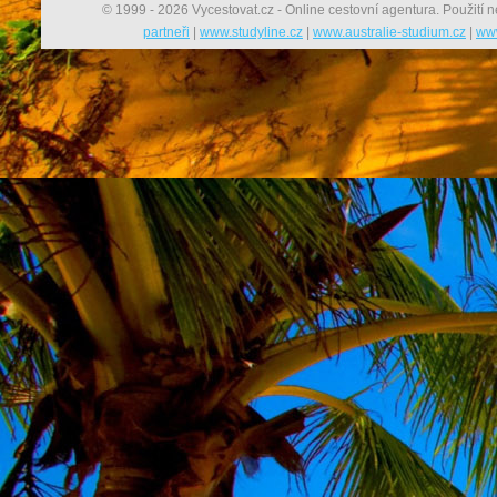
© 1999 - 2026 Vycestovat.cz - Online cestovní agentura. Použití n
partneři
|
www.studyline.cz
|
www.australie-studium.cz
|
www