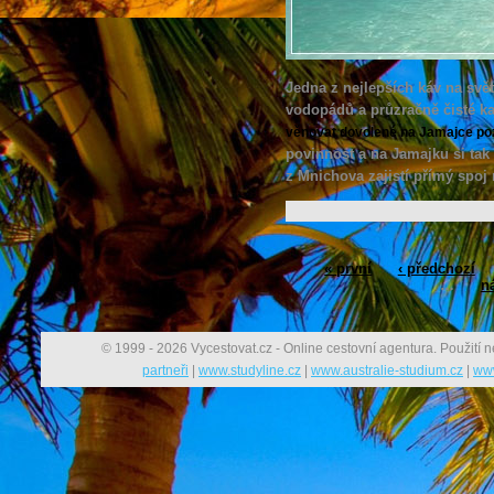
Jedna z nejlepších káv na svě
vodopádů a průzračně čisté ka
věnovat dovolené na Jamajce po
povinnost a na Jamajku si tak 
z Mnichova zajistí přímý spoj
« první
‹ předchozí
…
ná
© 1999 - 2026 Vycestovat.cz - Online cestovní agentura. Použití n
partneři
|
www.studyline.cz
|
www.australie-studium.cz
|
www