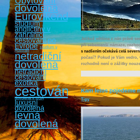
Ubytování
dovolená
Eurovíkendy
studium
angličtiny v
zahraničí
cestovaní po
Jelikož většina z nás právě sed
Evropě
při sebemenší námaze, rozhod
studium v
Austrálii
s nadšením očekává celá severn
netradiční
počasí? Pokud je Vám vedro, 
dovolená
rozhodně není o zážitky nouze
netradiční
cestování
exotika
cestování
Kam letos pojedeme 
dovolená v USA
Tipy
luxusní
dovolená
levná
dovolená