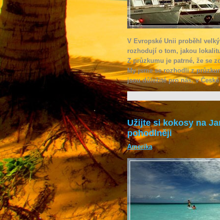
V Evropské Unii proběhl velký
rozhodují o tom, jakou lokali
Z průzkumu je patrné, že se zd
My jsme se rozhodli z průzkumu
jsou důležité pro nás, v České
Užijte si kokosy na Ja
pohodlněji
Amerika