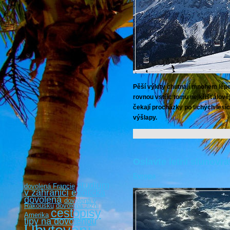
Pěší výlety chutnají mnohem lép
rovnou vstříc tomu nejkřišťálově
čekají procházky po tichých lesích
výšlapy.
Oslavte letní slunovr
Evropa
studium
dovolená Francie
v zahraničí
exotická
dovolená
dovolená v
Rakousku
dovolená Jižní
cestopisy
Amerika
tipy na dovolenou