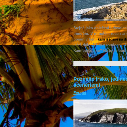
Stejně jako oblečení i dovolen
trendům. V minulém roce zaz
posun v tom,
kam jezdíme na d
ještě dále. Již to nebude tak,
Kam pojedeme? Na to se podí
Poznejte Irsko, jedin
scenériemi
Evropa