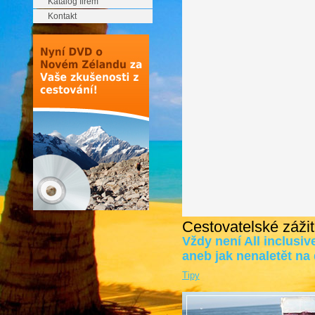
Katalog firem
Kontakt
Cestovatelské zážit
Vždy není All inclusiv
aneb jak nenaletět na
Tipy