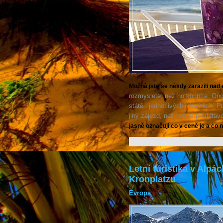
Možná jste se někdy zarazili nad 
rozmyslete, než ho koupíte. Ono
státě i jednotlivých lokalitách.
jiný zájezd, než jste si představo
jasně označují co v ceně je a co n
Letní turistika v Alpá
Kronplatzu
Evropa