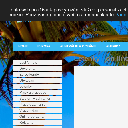
Tento web používá k poskytování služeb, personalizaci
cookie. Používáním tohoto webu s tím souhlasíte.
Více 
HOME
EVROPA
AUSTRÁLIE A OCEÁNIE
AMERIKA
Menu
Letenky - on-lin
Last Minute
Dovolená
Eurovíkendy
Ubytování
Letenky
Mapy a průvodce
Studium v zahraničí
Práce v zahraničí
Vrácení daní
Online poradna
Reklama