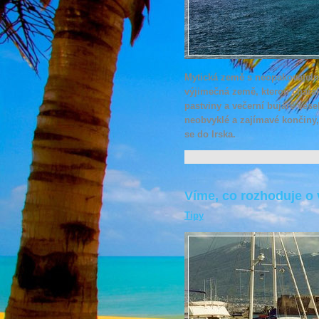
Mytická země s neopakovatelno
výjimečná země, kterou charakt
pastviny a večerní bujaré vesel
neobvyklé a zajímavé končiny, 
se do Irska.
Víme, co rozhoduje o
Tipy