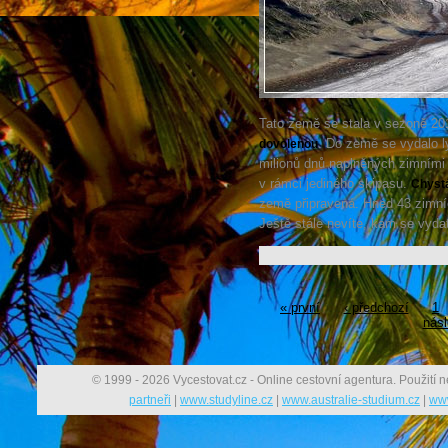
Tato země se stala v sezoně 2
. Do země se vydalo ly
dovolenou
milionů dnů naplněných zimními
v rámci jediného skipasu.
Chystá
země připravená. Hned 43 zimní
Ještě stále nevíte, kam se vyda
« první
‹ předchozí
1
násl
© 1999 - 2026 Vycestovat.cz - Online cestovní agentura. Použití n
partneři
|
www.studyline.cz
|
www.australie-studium.cz
|
www