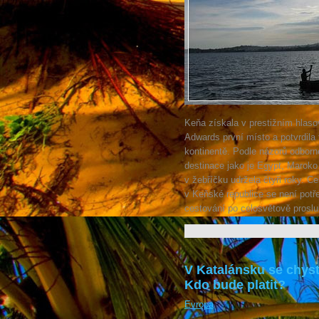
Keňa získala v prestižním hlaso
Adwards první místo a potvrdila 
kontinentě. Podle názorů odborné
destinace jako je Egypt, Maroko 
v žebříčku udržela čtyři roky. Ce
v Keňské republice se není potř
cestování po celosvětově proslu
V Katalánsku se chyst
Kdo bude platit?
Evropa