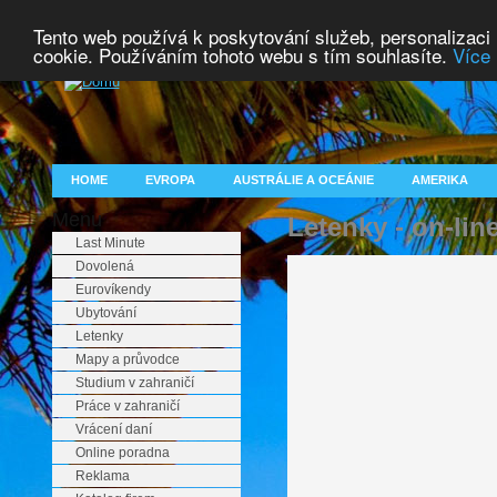
Tento web používá k poskytování služeb, personalizaci
cookie. Používáním tohoto webu s tím souhlasíte.
Více 
HOME
EVROPA
AUSTRÁLIE A OCEÁNIE
AMERIKA
Menu
Letenky - on-lin
Last Minute
Dovolená
Eurovíkendy
Ubytování
Letenky
Mapy a průvodce
Studium v zahraničí
Práce v zahraničí
Vrácení daní
Online poradna
Reklama