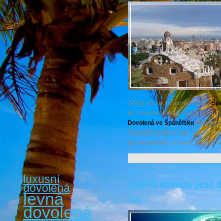
Vláda této autonomní oblasti
Šp
do cen dovolené v destinacích h
byla pro 
Dovolená ve Španělsku
Španělští politici mají ovšem sm
pro ekonomiku a myslí si, že jim
luxusní
1190+1 důvodů proč d
dovolená
levná
Asie
dovolená