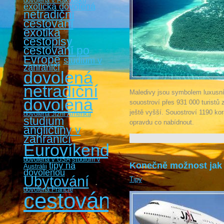
dovolená v Rakousku
exotická dovolená
netradiční
cestování
exotika
cestopisy
cestovaní po
Evropě
studium v
zahraničí
dovolená
netradiční
Maledivy jsou symbolem luxusní 
dovolená
souostroví přes 931 000 turistů 
ještě vyšší. Souostroví 1190 k
dovolená Jižní Amerika
studium
opravdu co nabídnout.
angličtiny v
zahraničí
Eurovíkendy
dovolená v USA
studium v
tipy na
Konečně možnost jak u
Austrálii
dovolenou
Ubytování
Tipy
dovolená Francie
cestování