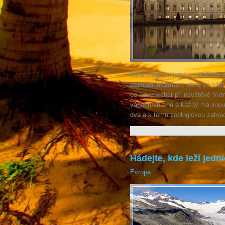
Minulý víkend jsme se rozhodli za
seznam informací, které se vám 
co nevynechat při návštěvě Vídn
vánočních trhů a každý má jinou 
dva a k tomu zoologickou zahradu
Hádejte, kde leží jed
Evropa