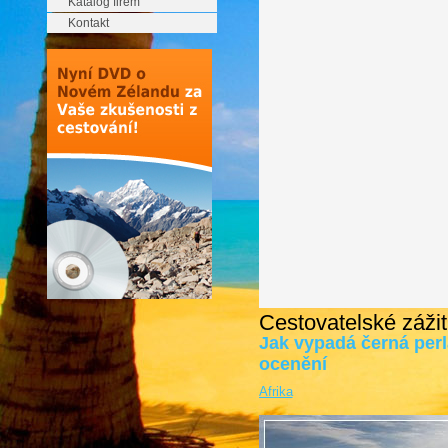
Katalog firem
Kontakt
Cestovatelské zážit
Jak vypadá černá perl
ocenění
Afrika