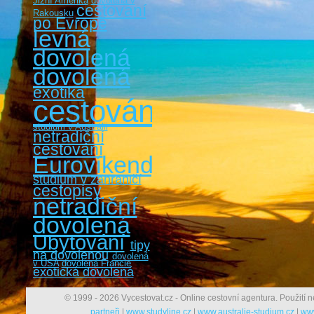
Jižní Amerika
dovolená v
cestovaní
Rakousku
po Evropě
levná
dovolená
dovolená
exotika
cestování
studium v Austrálii
netradiční
cestování
Eurovíkendy
studium v zahraničí
cestopisy
netradiční
dovolená
Ubytování
tipy
na dovolenou
dovolená
v USA
dovolená Francie
exotická dovolená
© 1999 - 2026 Vycestovat.cz - Online cestovní agentura. Použití n
partneři
|
www.studyline.cz
|
www.australie-studium.cz
|
www