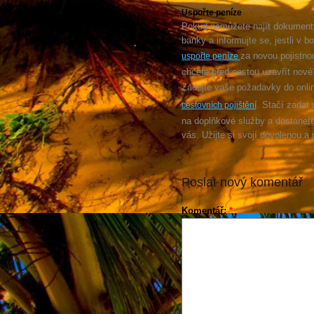
Uspořte peníze
Pokud nemůžete najít dokumenty 
banky a informujte se, jestli v 
za novou pojistno
uspořte peníze
chcete před cestou uzavřít nové
Zadejte vaše požadavky do onlin
. Stačí zadat
cestovních pojištění
na doplňkové služby a dostanete
vás. Užijte si svojí dovolenou a 
Poslat nový komentář
Komentář:
*