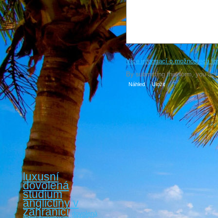
Více informací o možnostech fo
By submitting this form, you ac
luxusní
dovolená
studium
angličtiny v
zahraničí
dovolená