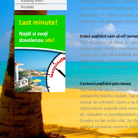
Katalog firem
Cestujete do zahraničí a přemýšlí
Kontakt
jste ho neuzavřeli někde jinde?
automaticky k jinému produktu 
zbytečně. Jak předejdete dvojité
Dobré pojištění vám ušetří nema
Proč se pojistit při cestě do za
může během chvilky znepříjemni
výlohy jsou několikanásobně dra
události dojde, pojišťovna vám h
se rozhodně vyplatí pojištění n
Cestovní pojištění jako bonus
Nejčastěji se dává cestovní poji
základního balíčku služeb. Takov
cestují do zahraničí často a na 
zajišťováním pojistek před cesto
let, nebudete si pravděpodobně 
Snadno se tak může stát, že zby
za nově uzavřené cestovní pojiš