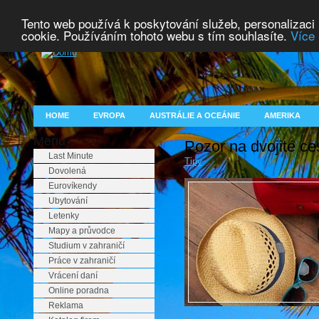
Tento web používá k poskytování služeb, personalizaci
cookie. Používáním tohoto webu s tím souhlasíte.
Více 
HOME
EVROPA
AUSTRÁLIE A OCEÁNIE
AMERIKA
Menu
Pozor na dvojité ces
Last Minute
Tipy
Dovolená
Eurovíkendy
Ubytování
Letenky
Mapy a průvodce
Studium v zahraničí
Práce v zahraničí
Vrácení daní
Online poradna
Reklama