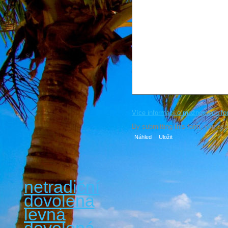
Více informací o možnostech fo
By submitting this form, you ac
netradiční
dovolená
levná