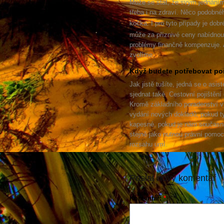
Může se stát, že svým jednáním
třeba i na zdraví. Něco podobné
kočka. I pro tyto případy je dobr
může za příznivé ceny nabídnout
problémy finančně kompenzuje. A 
zvolíme.
Když budete potřebovat pom
Jak jistě tušíte, jedná se o asis
sjednat také. Cestovní pojištění
Kromě základního poradenství v 
vydání nových dokladů, pokud ty
kapesné, pokud je nám současná 
stejně jako nutnou právní pomoc,
rozsahu umí.
Poslat nový komentář
Komentář:
*