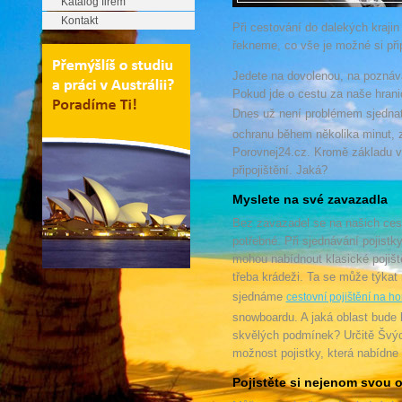
Katalog firem
Kontakt
Při cestování do dalekých krajin
řekneme, co vše je možné si připo
Jedete na dovolenou, na poznáva
Pokud jde o cestu za naše hranic
Dnes už není problémem sjedna
ochranu během několika minut, z
Porovnej24.cz. Kromě základu v
připojištění. Jaká?
Myslete na své zavazadla
Bez zavazadel se na našich ces
potřebné. Při sjednávání pojist
mohou nabídnout klasické pojišt
třeba krádeži. Ta se může týkat
sjednáme
cestovní pojištění na ho
snowboardu. A jaká oblast bude l
skvělých podmínek? Určitě Švýc
možnost pojistky, která nabídne 
Pojistěte si nejenom svou