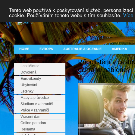
Tento web používá k poskytování služeb, personalizaci
cookie. Používáním tohoto webu s tím souhlasíte.
Více 
HOME
EVROPA
AUSTRÁLIE A OCEÁNIE
AMERIKA
Menu
Připojištění v cest
Last Minute
ochranu nabídne?
Dovolená
Tipy
Eurovíkendy
Ubytování
Letenky
Mapy a průvodce
Studium v zahraničí
Práce v zahraničí
Vrácení daní
Online poradna
Reklama