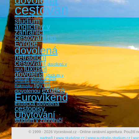
dovolená
cestování
dovolená Francie
studium
angličtiny v
zahraničí
cestovaní po
Evropě
dovolená
netradiční
cestování
dovolená v
luxusní
USA
dovolená
studium v
Austrálii
dovolená Jižní
Amerika
dovolená v
tipy na
Rakousku
exotika
dovolenou
Eurovíkendy
exotická dovolená
cestopisy
Ubytování
studium v zahraničí
© 1999 - 2026 Vycestovat.cz - Online cestovní agentura. Použití n
partneři
|
www.studyline.cz
|
www.australie-studium.cz
|
www