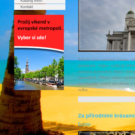
Katalog firem
Kontakt
Ačkoliv jsou součástí Finska, m
parlament, vlajku, vydávají dok
ostrovní autonomní oblast obklo
opomíjená. Přitom nabízí výbor
se chystáte strávit dovolenou v 
volba.
Za přírodními krásam
Evropa