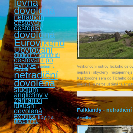
levná
dovolená
netradiční
cestování
cestopisy
dovolená
Eurovíkendy
Ubytování
studium v zahraničí
cestovaní po
Evropě
studium v
Velikonoční ostrov leckoho oslov
Austrálii
netradiční
nejstarší obydlený, nejtajemnějš
Každoročně sem do Tichého oceán
dovolená
především nerozluštěná tajems
studium
angličtiny v
zahraničí
luxusní
Falklandy - netradiční
dovolená
exotika
tipy na
Amerika
dovolenou