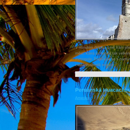
V minulém článku jsme Vám předs
měst, která se netěší tak velkému
metropole. Podívejte se s námi n
cestách neměli minout.
Peruánská Huacachina
Amerika