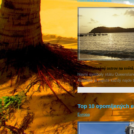
Největší písečný ostrov na světě,
hlavní symboly státu Queensland
Austrálie si zajisté každý najde 
Top 10 opomíjených ev
Evropa