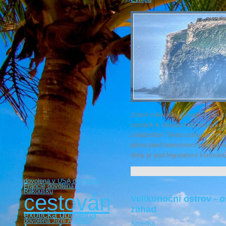
Jste-li milovníky přírody a bádáte
cestách k Islandu fascinováni o
zvláštního? Tento ostrov je zce
přímo před televizními kamerami
doby je pod legislativní kontro
dovolená v USA
dovolená
Francie
dovolená v
Rakousku
cestování
Velikonoční ostrov - 
záhad
exotická dovolená
dovolená Jižní Amerika
Amerika