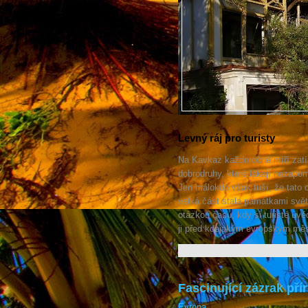
Levný ráj pro turisty
Na Kavkaz každoročně míří zatí
dobrodruhy, které lákají nezapom
Jen málokdo však tuší, že tato 
velká část stala památkami svě
otázkou času, kdy si turisté uvě
ji před kdejakým evropským mě
Fascinující zázrak př
Evropa