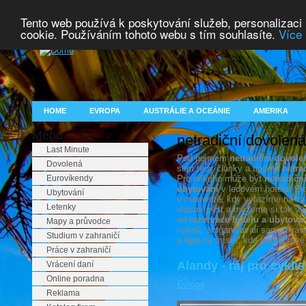
Tento web používá k poskytování služeb, personalizaci
cookie. Používáním tohoto webu s tím souhlasíte.
Více 
HOME
EVROPA
AUSTRÁLIE A OCEÁNIE
AMERIKA
Menu
netradiční dovolená
Last Minute
Pod pojmem
netradiční dovole
Dovolená
sem tedy články a tipy na
netra
Eurovíkendy
Pro někoho může být
netradičn
ubytování
v ledovém hotelu. Pro
Ubytování
v momentě, kdy vyrazíme na vzdá
Letenky
vlastní pěst a můžeme si tak vyc
od
rezervace hotelu a ubytová
Mapy a průvodce
výletů, zorganizovali sami. Prá
Studium v zahraničí
a
tipy
na místa, kde třeba práv
Práce v zahraničí
Alandy - ráj pro cyklis
Vrácení daní
Online poradna
Evropa
Reklama