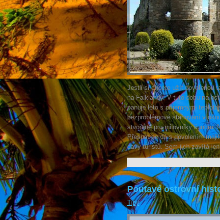
Jestli si chcete užít dovolenou t
na Falklandy. V tuto dobu na ostr
panuje léto s příjemnými teplota
bezproblémové stanování v okouzl
stvořené pro milovníky čundru.
Přespat se dá s dovolením majit
davy turistů. Sem jich zavítá je
Poutavé ostrovní hist
Tipy