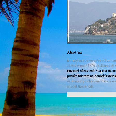
Alcatraz
je malý ostrov ve středu Sanfran
získal v roce 1775 od Juana de 
Původní název zněl “La isla de lo
prvním místem na pobřeží Pacifiku
vzniknout po objevení zlata v ob
sjíždět tisíce lodí.
Za australskými nej 
Austrálie a Oceánie