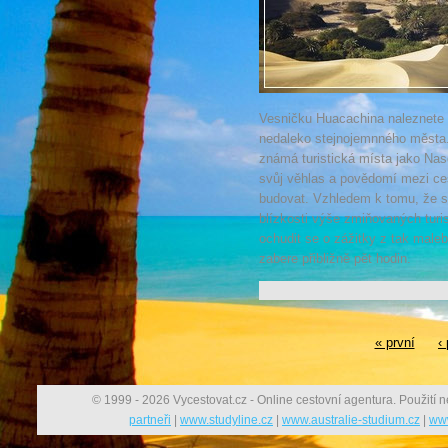
Vesničku Huacachina naleznete 
nedaleko stejnojemnného města. C
známá turistická místa jako Na
svůj věhlas a povědomí mezi ce
budovat. Vzhledem k tomu, že s
blízkosti výše zmiňovaných turi
ochudit se o zážitky z tak male
zabere přibližně pět hodin.
« první
‹
© 1999 - 2026 Vycestovat.cz - Online cestovní agentura. Použití n
partneři
|
www.studyline.cz
|
www.australie-studium.cz
|
www