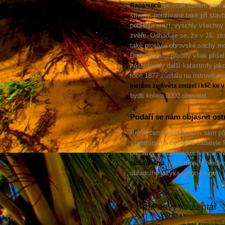
se však časem přeměn
Rapanujců
stromy, používané také při sta
podlehla erozi, vyschly všechny
zvěře. Odhaduje se, že v 16. st
také proslulé obrovské sochy moa
Drancováním přírody však přišel 
následovaly další katastrofy jak
roce 1877 zůstalo na ostrově po
inetaos ze světa zmizel i klíč ke
bydlí kolem 3000 obyvatel.
Podaří se nám objasnit ost
Právě ostrovní tajemství sem při
vzpomíná na českého badatele P
přepravy a stavění soch moai. N
, soch moai a předev
plošiny Ahu
obřadního jazyka rongo-rongo.
Poslat nový komentář