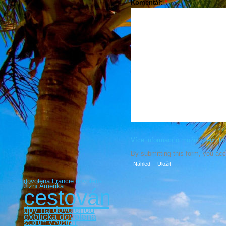
Komentář:
*
Více informací o možnostech fo
By submitting this form, you ac
dovolená Francie
dovolená
Jižní Amerika
cestování
tipy na dovolenou
exotická dovolená
studium v Austrálii