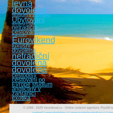
levná
dovolená
studium v zahraničí
Ubytování
dovolená v USA
netradiční
cestování
dovolená v
Rakousku
Eurovíkendy
luxusní
dovolená
netradiční
dovolená
dovolená
cestopisy
cestovaní po
Evropě
studium
angličtiny v
zahraničí
exotika
© 1999 - 2026 Vycestovat.cz - Online cestovní agentura. Použití n
partneři
|
www.studyline.cz
|
www.australie-studium.cz
|
www