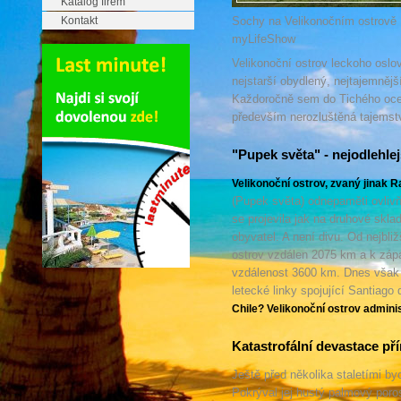
Katalog firem
Kontakt
Sochy na Velikonočním ostrově
myLifeShow
Velikonoční ostrov leckoho oslov
nejstarší obydlený, nejtajemnějš
Každoročně sem do Tichého oceán
především nerozluštěná tajems
"Pupek světa" - nejodlehlej
Velikonoční ostrov, zvaný jinak 
(Pupek světa) odnepaměti ovlivň
se projevila jak na druhové sklad
obyvatel. A není divu. Od nejbliž
ostrov vzdálen 2075 km a k záp
vzdálenost 3600 km. Dnes však t
letecké linky spojující Santiago
Chile? Velikonoční ostrov admini
Katastrofální devastace pří
Ještě před několika staletími byc
Pokrýval jej hustý palmový por