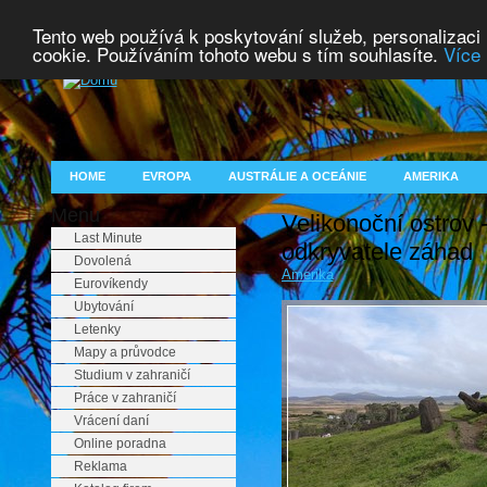
Tento web používá k poskytování služeb, personalizaci
cookie. Používáním tohoto webu s tím souhlasíte.
Více 
HOME
EVROPA
AUSTRÁLIE A OCEÁNIE
AMERIKA
Menu
Velikonoční ostrov 
Last Minute
odkryvatele záhad
Dovolená
Amerika
Eurovíkendy
Ubytování
Letenky
Mapy a průvodce
Studium v zahraničí
Práce v zahraničí
Vrácení daní
Online poradna
Reklama