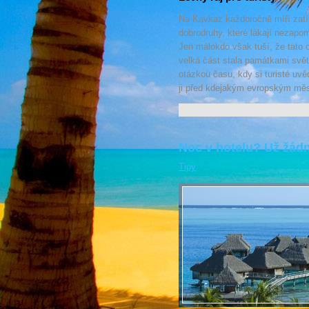
Na Kavkaz každoročně míří zatí
dobrodruhy, které lákají nezapom
Jen málokdo však tuší, že tato 
velká část stala památkami svě
otázkou času, kdy si turisté uvě
ji před kdejakým evropským mě
Noc v hotelu? Už žád
Tipy