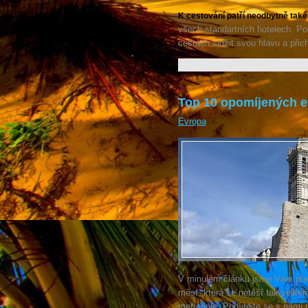
K cestování patří neodbytně také
všech standartních hotelech. Po
cestách složit svou hlavu a přic
Top 10 opomíjených ev
Evropa
V minulém článku jsme Vám předs
měst, která se netěší tak velkému
metropole. Podívejte se s námi n