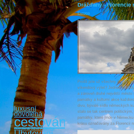
Drážďany - Florencie 
Evropa
Prošli jste už všechny české hr
víkendový výlet? Jednou z exkl
a zároveň druhé největší město
památky a kulturní akce každoro
divu, bývalé sídlo německých k
luxusní
stalo se tak centrem politickým,
dovolená
cestování
památky, které jinde v Německu
krásu označovány za Florencii n
dovolená Jižní Amerika
Ubytování