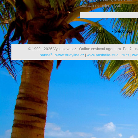
cestách neměli minout.
« první
‹ předchozí
© 1999 - 2026 Vycestovat.cz - Online cestovní agentura. Použití n
partneři
|
www.studyline.cz
|
www.australie-studium.cz
|
www