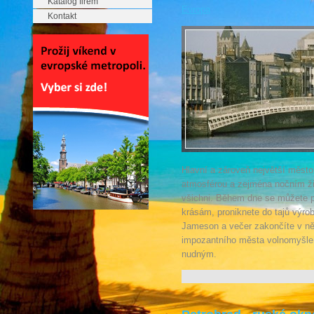
Katalog firem
Evropa
Kontakt
Hlavní a zároveň největší město
atmosférou a zejména nočním ži
všichni. Během dne se můžete p
krásám, proniknete do tajů výro
Jameson a večer zakončíte v ně
impozantního města volnomyšlen
nudným.