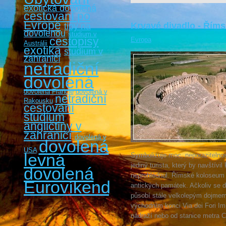
exotická dovolená
cestovaní po
Evropě
Krvavé divadlo - Řím
tipy na
dovolenou
studium v
cestopisy
Evropa
Austrálii
exotika
studium v
zahraničí
netradiční
dovolená
dovolená Francie
dovolená v
netradiční
Rakousku
cestování
studium
angličtiny v
zahraničí
dovolená v
dovolená
USA
levná
Symbolizuje moc, neporazitelnost
jediný turista, který by navštívi
dovolená
neprohlédnul. Římské koloseum 
Eurovíkendy
antických památek. Ačkoliv se d
působí stále velkolepým dojmem
východním konci Via dei Fori Im
nádraží nebo od stanice metra C