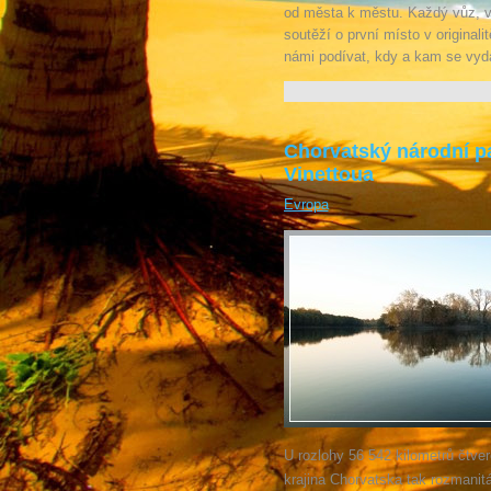
od města k městu. Každý vůz, vy
soutěží o první místo v original
námi podívat, kdy a kam se vyd
Chorvatský národní par
Vinettoua
Evropa
U rozlohy 56 542 kilometrů čtve
krajina Chorvatska tak rozmanitá