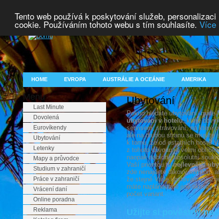
Tento web používá k poskytování služeb, personalizaci
cookie. Používáním tohoto webu s tím souhlasíte.
Více 
HOME
EVROPA
AUSTRÁLIE A OCEÁNIE
AMERIKA
Menu
Ubytování
Last Minute
Pokud hledáte ubytování, máte h
Dovolená
ubytování v hotelu
, které obvy
Eurovíkendy
servisem, stravování, na které o
ale na druhou stranu se musíte
Ubytování
k tomu, že od ostatních hostů 
Letenky
z tohoto důvodu je velmi oblíbe
naopak nabídne absolutní soukro
Mapy a průvodce
Vaší prioritou to
nejlevnější uby
Studium v zahraničí
zde nenajdete takový komfort, al
Práce v zahraničí
že stejně Vaše ubytování využij
máte naplánované jiné aktivity č
Vrácení daní
počet variant.
Online poradna
Reklama
Užijte si pověstný noč