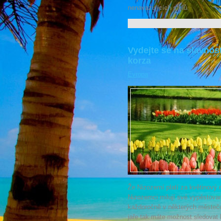
nenavazujících stylů.
Vydejte se na slavnos
korza
Evropa
Že Nizozemí platí za květinový ráj
Nizozemci milují své vypěstovan
každoročně v některých městečc
jaře tak máte možnost sledovat 