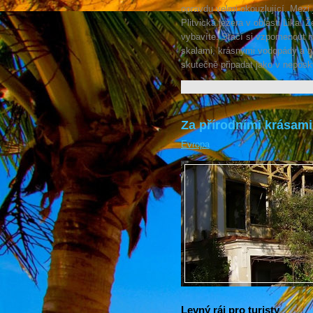
opravdu velmi okouzlující. Mezi 
Plitvická jezera v oblasti Lika. Ž
vybavíte. Stačí si vzpomenout n
skalami, krásnými vodopády a ty
skutečně připadat jako v neposk
Za přírodními krásam
Evropa
Levný ráj pro turisty