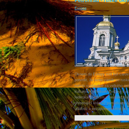
Petrohrad - ruské ok
Evropa
Oknem do Evropy měl být carov
potvrdit, že tento záměr se rus
město vystavěné za velkého úsi
kulturních středisek Evropy, v
federace a jedním z nejdůležitěj
ohromující krásou, památkami 
události a nezapomenutelné pro l