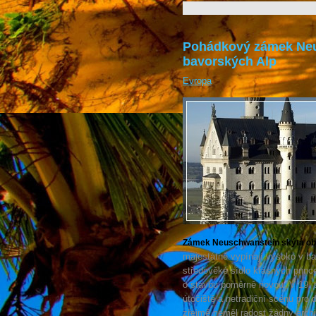
Pohádkový zámek Neu
bavorských Alp
Evropa
Zámek Neuschwanstein skýtá obr
majestátně vypínají vysoko v b
středověké sídlo krásných princ
o stavbu poměrně novou. V 19. st
útočiště a netradiční scénu pro
zřejmě neměl radost žádný archi