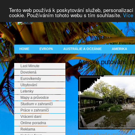
Tento web používá k poskytování služeb, personalizaci
cookie. Používáním tohoto webu s tím souhlasíte.
Více 
HOME
EVROPA
AUSTRÁLIE A OCEÁNIE
AMERIKA
Menu
Asijské putování, j
Last Minute
Asie
Dovolená
Eurovíkendy
Ubytování
Letenky
Mapy a průvodce
Studium v zahraničí
Práce v zahraničí
Vrácení daní
Online poradna
Reklama
http://cs.wikipedia.org/wiki/So