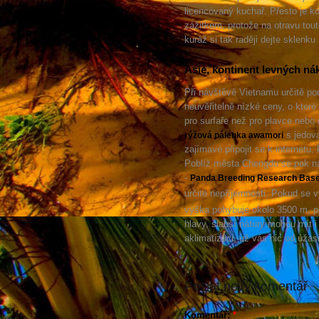
licencovaný kuchař. Přesto je 
zážitkem, protože na otravu tou
kuráž si tak raději dejte sklenk
Asie, kontinent levných ná
Při návštěvě Vietnamu určitě p
neuvěřitelně nízké ceny, o kter
pro surfaře než pro plavce nebo 
s jedova
rýžová pálenka awamori
zajímavé připojit se k internetu,
Poblíž města Chengdu se pak na
-
Panda Breeding Research Bas
určité nepříjemnosti. Pokud se 
výška pohybuje okolo 3500 m, po
hlavy, slabší nátury mohou mít i
aklimatizaci, už vás nic od úža
Poslat nový komentář
Komentář:
*