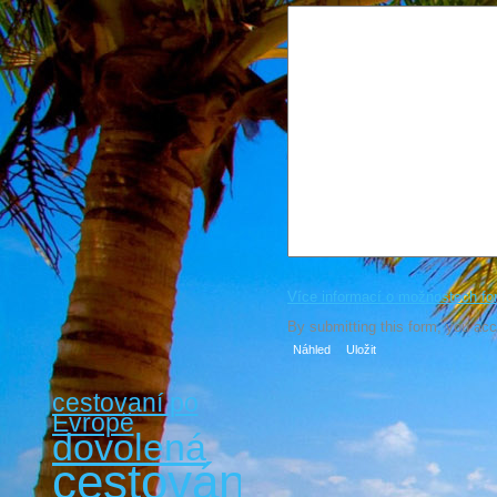
Více informací o možnostech fo
By submitting this form, you ac
cestovaní po
Evropě
dovolená
cestování