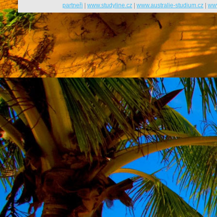
partneři
|
www.studyline.cz
|
www.australie-studium.cz
|
www