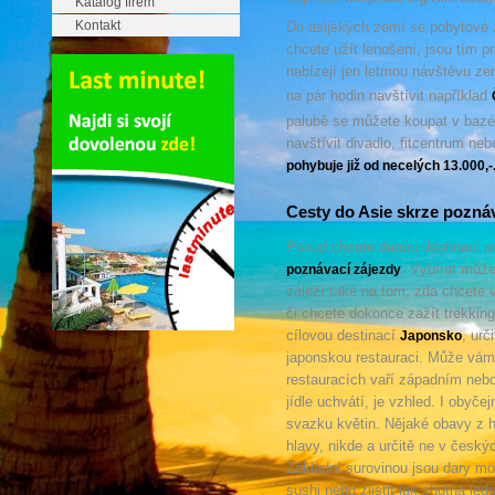
Katalog firem
Kontakt
Do asijských zemí se pobytové z
chcete užít lenošení, jsou tím p
nabízejí jen letmou návštěvu ze
na pár hodin navštívit například
palubě se můžete koupat v bazén
navštívit divadlo, fitcentrum ne
pohybuje již od necelých 13.000,-
Cesty do Asie skrze poznáv
Pokud chcete danou destinaci po
. Vybírat můž
poznávací zájezdy
záleží také na tom, zda chcete 
či chcete dokonce zažít trekkin
cílovou destinací
, urč
Japonsko
japonskou restauraci. Může vám 
restauracích vaří západním neb
jídle uchvátí, je vzhled. I obyč
svazku květin. Nějaké obavy z h
hlavy, nikde a určitě ne v českýc
Základní surovinou jsou dary m
sushi nebo zjistit jak chutná je