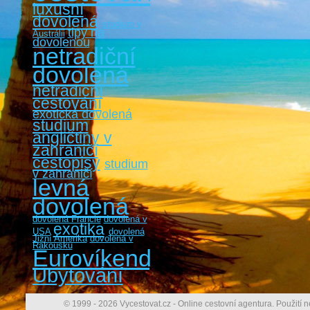
luxusní
dovolená
studium v
tipy na
Austrálii
dovolenou
netradiční
dovolená
netradiční
cestování
exotická dovolená
studium
angličtiny v
zahraničí
cestopisy
studium
v zahraničí
levná
dovolená
dovolená Francie
dovolená v
exotika
USA
dovolená
Jižní Amerika
dovolená v
Rakousku
Eurovíkendy
Ubytování
© 1999 - 2026 Vycestovat.cz - Online cestovní agentura. Použití n