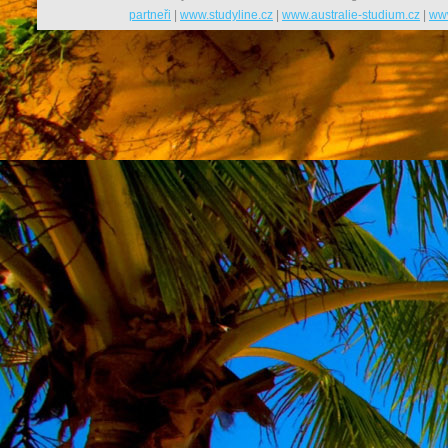
partneři
|
www.studyline.cz
|
www.australie-studium.cz
|
www