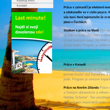
Katalog firem
Kontakt
Práce v zahraničí je efektivní me
a zdokonalíte se v cizím jazyce. V
vás baví. Není tajemstvím že si
platu v Čechách.
Pracovn
Studium a práce na Maltě
ty, kdo si chtějí užít pláží a slu
získat pracovní praxi. Na Maltě 
Study Malta. Program je určen m
minimální délce 2,5 až 3 měsíce
Chcete 
Nejste-li starší
Práce v Kanadě
Holiday" vycestovat na 12 měsí
poznat životní styl Kanaďanů a u
jinde. Program je omezen kapaci
Práce 
Práce na Novém Zélandu
s českým občanstvím a věkem do
Holiday Scheme". Ten umožňuj
zároveň tam maximálně jeden ro
spolupracují s těmi na Novém Z