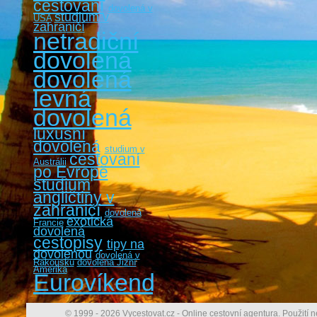
cestování
dovolená v
studium v
USA
zahraničí
netradiční
dovolená
dovolená
levná
dovolená
luxusní
dovolená
studium v
cestovaní
Austrálii
po Evropě
studium
angličtiny v
zahraničí
dovolená
exotická
Francie
dovolená
cestopisy
tipy na
dovolenou
dovolená v
Rakousku
dovolená Jižní
Amerika
Eurovíkendy
© 1999 - 2026 Vycestovat.cz - Online cestovní agentura. Použití n