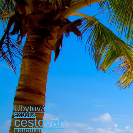
Ubytování
exotika
cestování
netradiční