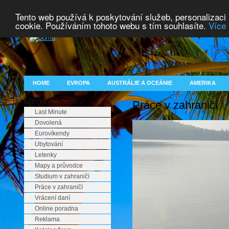
Tento web používá k poskytování služeb, personalizaci
cookie. Používáním tohoto webu s tím souhlasíte.
Více 
HOME
EVROPA
AUSTRÁLIE A OCEÁNIE
AMERIKA
Menu
Práce v zahraničí
Last Minute
Dovolená
Eurovíkendy
Ubytování
Letenky
Mapy a průvodce
Studium v zahraničí
Práce v zahraničí
Vrácení daní
Online poradna
Reklama