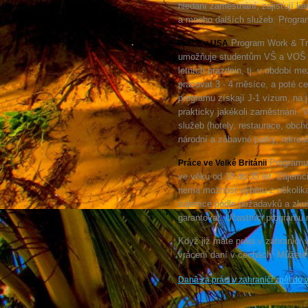
hledání zaměstnání, zajišťují ka
a mnoho dalších služeb. Progra
Program Work & Tra
Práce v USA
umožňuje studentům VŠ a VOŠ p
letních prázdnin, tj. v období m
pracovat 3 - 4 měsíce, a poté ce
programu získají J-1 vízum, na
prakticky jakékoli zaměstnání. 
služeb (hotely, restaurace, obch
národní a zábavné parky, rekreač
Programu 
Práce ve Velké Británii
ve věku od 18 do 35 let. Zájemc
nemá možnost výběru z několika
zájemce podle požadavků a zku
garantovat. Účastníci programu
Když již máte práci v zahraničí
vrácení daní v čechách. Můžete ta
Daně za práci v zahraničí zpět do v