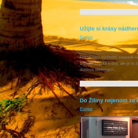
Užijte si krásy nádhe
Evropa
Pokud naši východní sousedé na 
architektonické krásy, ale je to z
doslova ohromující.
Do Žiliny nejenom za
Evropa