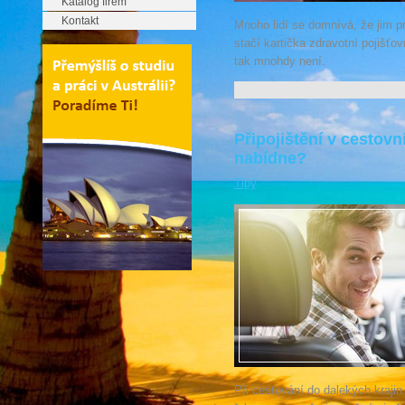
Katalog firem
Kontakt
Mnoho lidí se domnívá, že jim p
stačí kartička zdravotní pojišť
tak mnohdy není.
Připojištění v cestov
nabídne?
Tipy
Při cestování do dalekých krajin