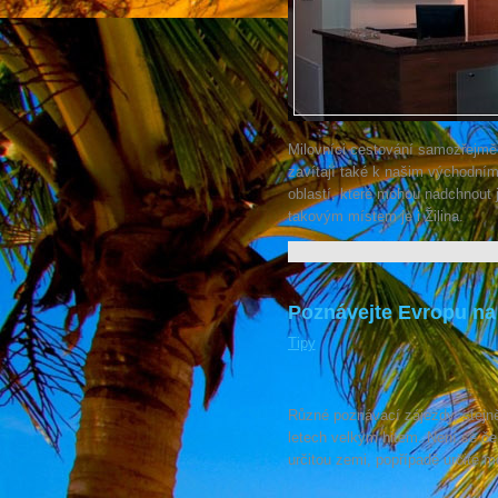
Milovníci cestování samozřejmě 
zavítají také k našim východním
oblastí, které mohou nadchnout ja
takovým místem je i Žilina.
Poznávejte Evropu na 
Tipy
Různé poznávací zájezdy, stejně
letech velkým hitem. Není se če
určitou zemi, popřípadě určité 