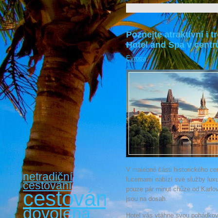
Poznejte atraktivní i
Hotel and Spa v centr
Evropa
V malebné části historického cen
netradiční
lucernami nabízí své služby lux
cestování
pouze pár minut chůze od Karlo
cestování
jsou na dosah.
dovolená
Hotel vás vtáhne svou pohádkov