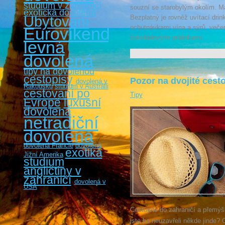
studium v zahraničí
souzní se starobylým okolím. Má 
exotická dovolená
Ubytování
Bezplatný je rovněž uvítací drin
ochutnávkami vína a sýrů, večer
Eurovíkendy
čokoládovými pralinkami.
levná
dovolená
tipy na dovolenou
cestopisy
Pozor na dvojité cesto
dovolená v
Rakousku
studium v Austrálii
cestovaní po
Tipy
Evropě
luxusní
dovolená
netradiční
dovolená
dovolená Francie
dovolená
exotika
Jižní Amerika
studium
angličtiny v
zahraničí
dovolená v
USA
Cestujete do zahraničí a přemýšlí
jste ho neuzavřeli někde jinde?