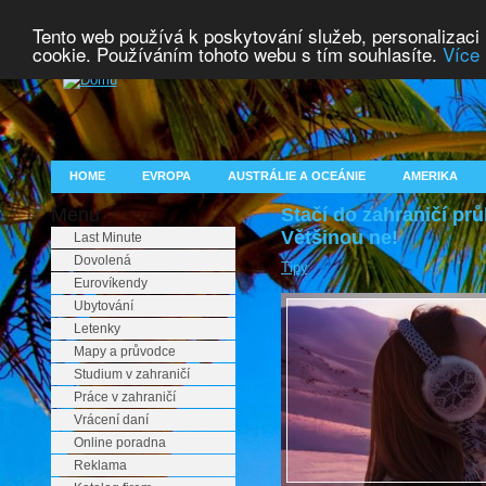
Tento web používá k poskytování služeb, personalizaci
cookie. Používáním tohoto webu s tím souhlasíte.
Více 
HOME
EVROPA
AUSTRÁLIE A OCEÁNIE
AMERIKA
Menu
Stačí do zahraničí pr
Většinou ne!
Last Minute
Dovolená
Tipy
Eurovíkendy
Ubytování
Letenky
Mapy a průvodce
Studium v zahraničí
Práce v zahraničí
Vrácení daní
Online poradna
Reklama