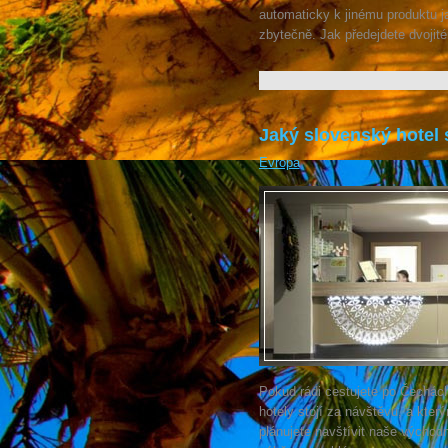
automaticky k jinému produktu 
zbytečně. Jak předejdete dvojité
Jaký slovenský hotel 
Evropa
Pokud rádi cestujete po Čechác
hotely stojí za návštěvu, a kter
plánujete navštívit naše východ