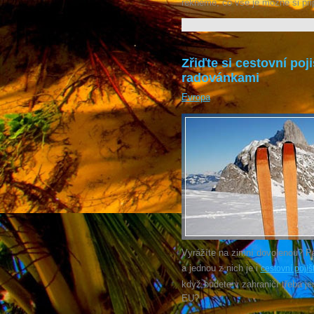
řekneme, co vše je možné si připo
Zřiďte si cestovní poj
radovánkami
Evropa
Vyrážíte na zimní dovolenou? P
a jednou z nich je i
cestovní pojiš
když budete v zahraničí třeba je
EU?