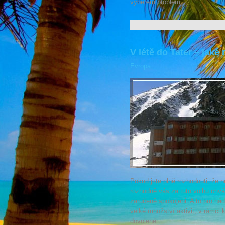
výběrem problém.
V létě do Tater – jak
Evropa
Pokud jste plně rozhodnuti, že ne
rozhodně vás za tuto volbu chvá
zaručeně spokojeni. A to pro nád
velké množství aktivit, v rámci 
dovolené.