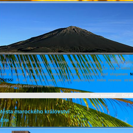
omalu ale jistě se nám blíží svátky klidu a pohody a s nimi ne příl
lidné období nákupního šílenství a domácího úklidu. Co na to letos j
inak a strávit je na místě, které vás zve k návštěvě pod sloganem
N
Ať už byste si sem jeli jen odpočinout nebo rovnou stráv
TRESS!
vátky, určitě nešlápnete vedle.
Přidat komentář
Číst dá
Města marockého království
frika