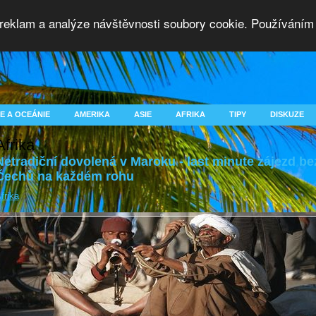
 reklam a analýze návštěvnosti soubory cookie. Používáním 
E A OCEÁNIE
AMERIKA
ASIE
AFRIKA
TIPY
DISKUZE
Afrika
Netradiční dovolená v Maroku - last minute zájezd be
Čechů na každém rohu
frika