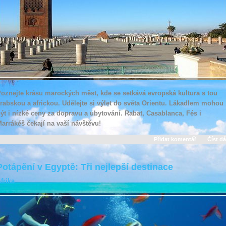
oznejte krásu marockých měst, kde se setkává evropská kultura s tou
rabskou a africkou. Udělejte si výlet do světa Orientu. Lákadlem mohou
ýt i nízké ceny za dopravu a ubytování. Rabat, Casablanca, Fés i
arrákéš čekají na vaší návštěvu!
Přidat komentář
Číst dá
Potápění v Egyptě: Tři nejlepší destinace
frika