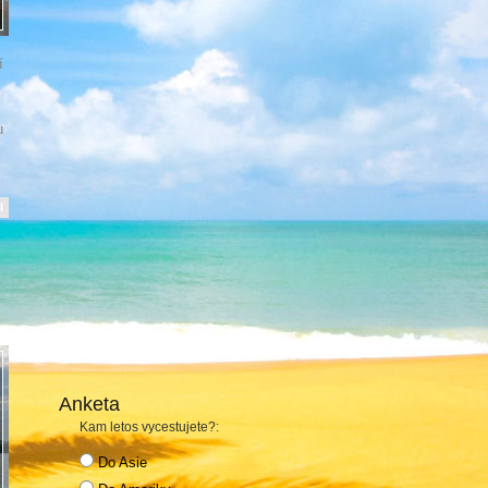
í
u
l
Anketa
Kam letos vycestujete?:
Do Asie