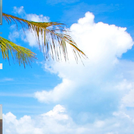
to
ak
ci
em
l