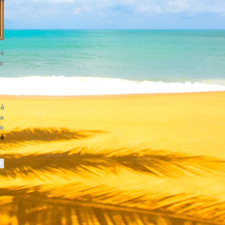
ké
to
ná
 a
to
mě
l