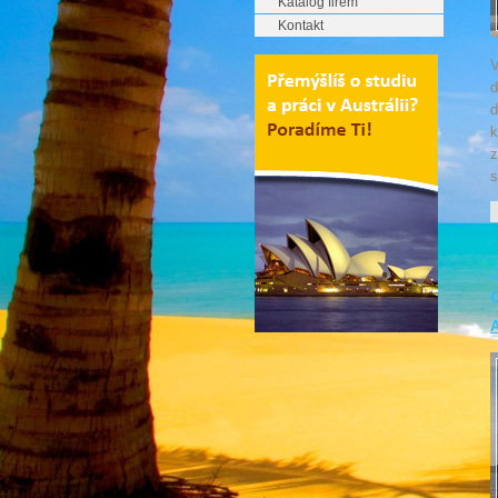
Katalog firem
Kontakt
V
d
d
k
z
s
A