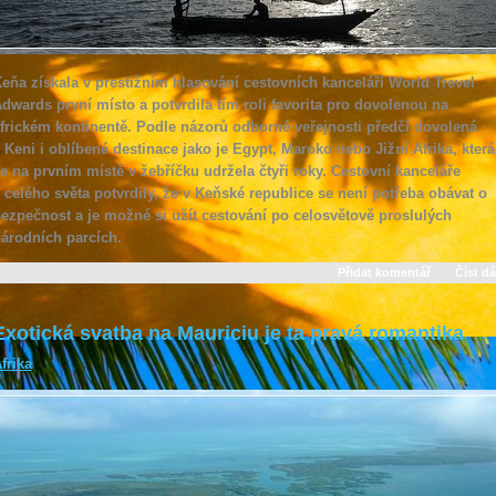
eňa získala v prestižním hlasování cestovních kanceláří World Trevel
dwards první místo a potvrdila tím roli favorita pro dovolenou na
frickém kontinentě. Podle názorů odborné veřejnosti předčí dovolená
 Keni i oblíbené destinace jako je Egypt, Maroko nebo Jižní Afrika, která
e na prvním místě v žebříčku udržela čtyři roky. Cestovní kanceláře
 celého světa potvrdily, že v Keňské republice se není potřeba obávat o
ezpečnost a je možné si užít cestování po celosvětově proslulých
árodních parcích.
Přidat komentář
Číst dá
Exotická svatba na Mauriciu je ta pravá romantika
frika