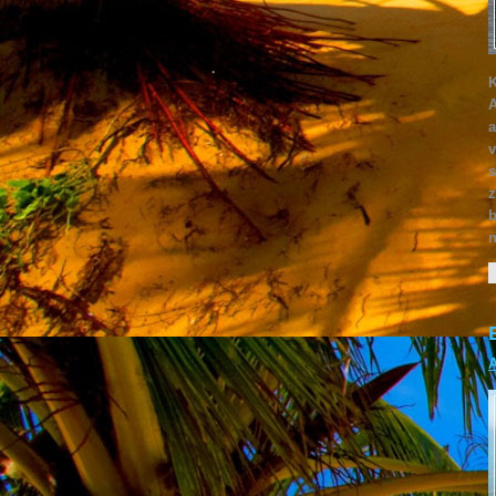
K
A
a
v
s
z
b
n
A