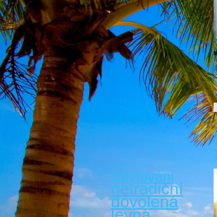
M
p
p
v
p
A
Ubytování
netradiční
dovolená
levná