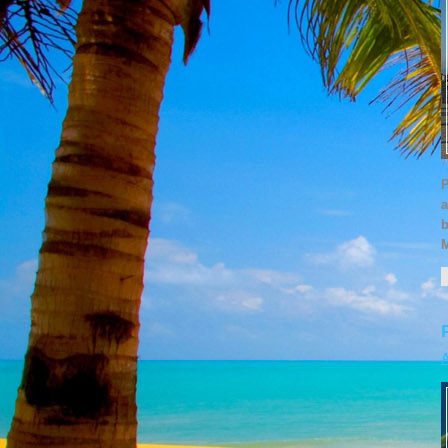
P
a
b
M
A