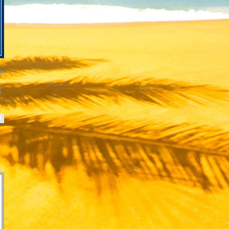
a
í
l