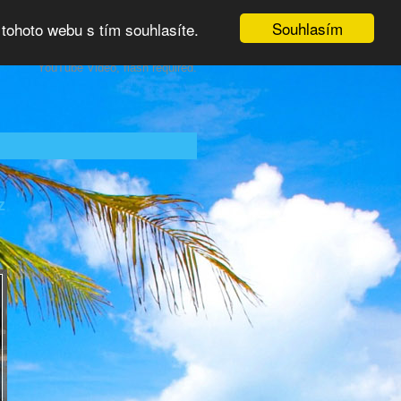
Souhlasím
tohoto webu s tím souhlasíte.
YouTube Video, flash required.
z