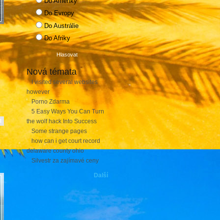
Do Ameriky
Do Evropy
Do Austrálie
Do Afriky
Nová témata
I visited several websites
however
Porno Zdarma
5 Easy Ways You Can Turn
l
the wolf hack Into Success
Some strange pages
how can i get court record
delaware county ohio
Silvestr za zajímavé ceny
Další