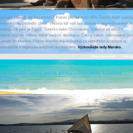
ybíráte zájezdy na last minute? Potom patříte mezi 40% Čechů, kteří vybíraj
ovolenou na poslední chvíli. Většina lidí volí last minute v nejprodávanějších
estinacích jako je Egypt, Turecko nebo Chorvatsko. Vyhnout se davům
rajanů můžete volbou méně tradiční destinace. Čechy zatím nedoceněné jso
ájezdy do Maroka. Přitom Maroko má rozhodně co nabídnout a cenově je
rovnatelné s nejprodávanějšími destinacemi.
Vyzkoušejte tedy Maroko.
Přidat komentář
Číst dá
Jak vypadá černá perla afriky - dovolená s řadou
ocenění
frika