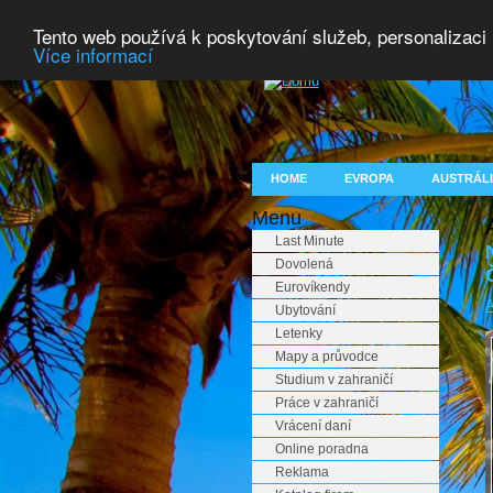
Tento web používá k poskytování služeb, personalizaci
Více informací
HOME
EVROPA
AUSTRÁLI
Menu
Last Minute
Dovolená
Eurovíkendy
A
Ubytování
Letenky
Mapy a průvodce
Studium v zahraničí
Práce v zahraničí
Vrácení daní
Online poradna
Reklama