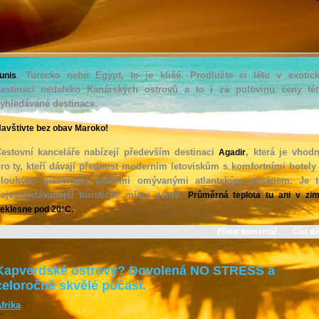
, Turecko nebo Egypt, to je klišé. Prodlužte si léto v exotic
unis
estinaci nedaleko Kanárských ostrovů a to i za polovinu ceny té
yhledávané destinace.
avštivte bez obav Maroko!
estovní kanceláře nabízejí především destinaci
, která je vhod
Agadir
ro ty, kteří dávají přednost moderním letoviskům s komfortními hotely
louhými písečnými plážemi omývanými atlantským oceánem. Je 
ejvyhledávanější turistické místo země.
Průměrná teplota tu ani v zi
eklesne pod 20°C.
Přidat komentář
Číst dá
Kapverdské ostrovy? Dovolená NO STRESS a
celoročně skvělé počasí.
frika