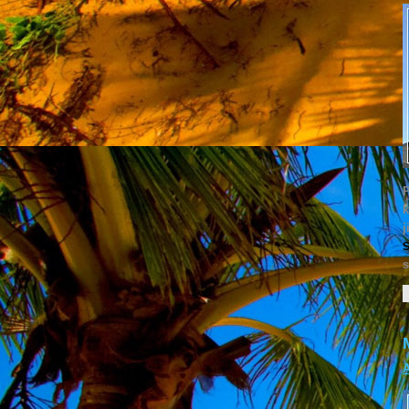
P
k
j
S
s
A