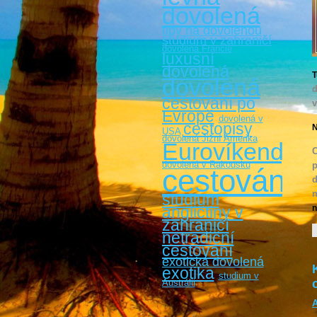
dovolená
tipy na dovolenou
studium v zahraničí
dovolená Francie
luxusní
dovolená
T
dovolená
d
cestovaní po
v
Evropě
dovolená v
cestopisy
N
USA
dovolená Jižní Amerika
Eurovíkendy
C
dovolená v Rakousku
p
cestování
d
n
studium
angličtiny v
n
zahraničí
netradiční
cestování
exotická dovolená
exotika
studium v
Austrálii
A