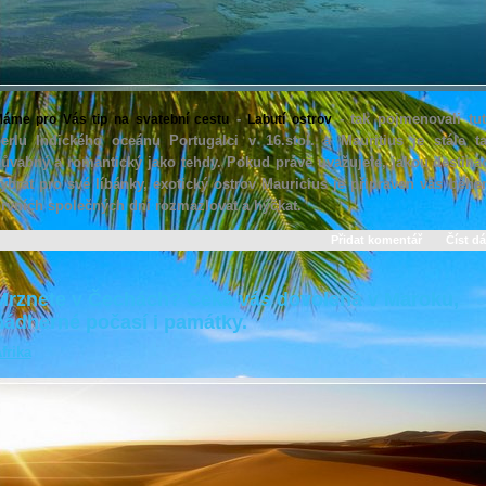
-
- tak pojmenovali tu
áme pro Vás tip na svatební cestu
Labutí ostrov
erlu Indického oceánu Portugalci v 16.stol. a Mauritius je stále t
ůvabný a romantický jako tehdy. Pokud právě uvažujete, jakou destina
ybrat pro své líbánky, exotický ostrov Mauricius je připraven vás běh
rvních společných dní rozmazlovat a hýčkat.
Přidat komentář
Číst dá
Mrznete v Čechách? Čeká vás dovolená v Maroku,
nádherné počasí i památky.
frika