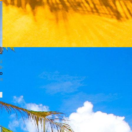
iš
ít
O
it
l