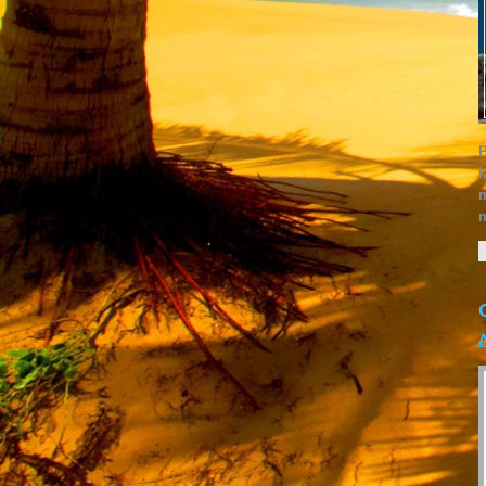
P
l
m
m
A