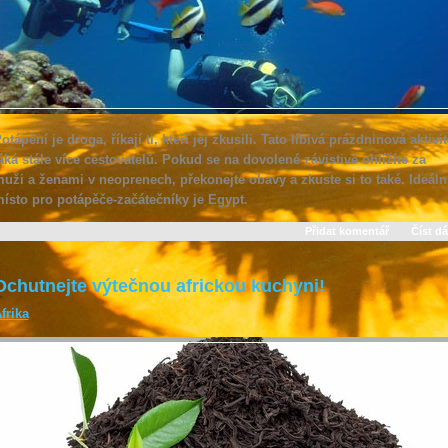
otápění je droga, říkají ti, kteří jej zkusili. Tato líbivá prázdninová aktivit
áká stále více cestovatelů. Pokud se na dovolené závistivě ohlížíte za
uži a ženami v neoprenech, překonejte obavy a zkuste si to také. Ideáln
ísto pro potápěče-začátečníky je Egypt.
Přidat komentář
Číst dá
Ochutnejte výtečnou africkou kuchyni!
frika