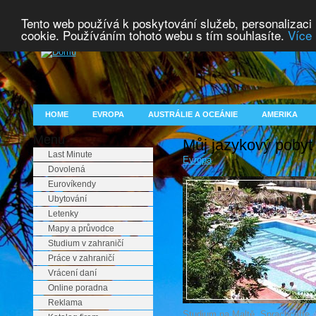
Tento web používá k poskytování služeb, personalizaci
cookie. Používáním tohoto webu s tím souhlasíte.
Více 
HOME
EVROPA
AUSTRÁLIE A OCEÁNIE
AMERIKA
Menu
Můj jazykový pobyt
Last Minute
Evropa
Dovolená
Eurovíkendy
Ubytování
Letenky
Mapy a průvodce
Studium v zahraničí
Práce v zahraničí
Vrácení daní
Online poradna
Reklama
Studium na Maltě, Sprachcaffe