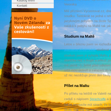
Katalog firem
Veronika
Kontakt
Milí příznivci Vycestovat.cz, dn
soudku. Tentokrát se jedná o ref
jazykovým pobytem na škole Spr
naláká k pobytu na Maltě tak jak
Studium na Maltě
Letos v březnu jsem se rozhodla 
studovat a
agenturou STUDYLINE
studium jsem si vybrala Maltu, p
sluníčka než v Anglii a jelikož j
mě jasná :-). Ještě před odletem j
určil mou úroveň a zařazení do 
už nic nezdržuje první den školy
Přílet na Maltu
Po příletu na letiště ve Valetě n
cedulí s nápisem
a s
Sprachcaffe
takže nemusíte mít strach, že by
školy, kde mě na recepci přivíta