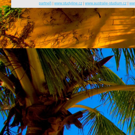
partneři
|
www.studyline.cz
|
www.australie-studium.cz
|
www