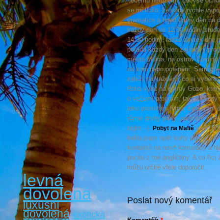
něčemu nerozumí, tak vše ochotně
se mi líbilo, že vždy rychle vyp
gramatice a hned druhý den na d
každý den ve 12:30 hodin (student
14:30 hodin), takže zbytek dne j
pořádá každý den zajímavý progr
města Mdina, na ostrov Comino at
na koni nebo potápění. Samozřej
záleží na každém, co si vybere.
třeba výlet na ostrov Gozo, kter
o večerní program, takže každý
jako promítání filmu, sledování
různé druhy party, jak jsem zjisti
night :-).
utekl bo
Pobyt na Maltě
balila jsem opět kufry domů. Ale
kontaktů na nové kamarády a hla
pocitu z mé angličtiny. A co ří
můžu určitě vřele doporučit.
levná
dovolená
Poslat nový komentář
luxusní
dovolená
exotická