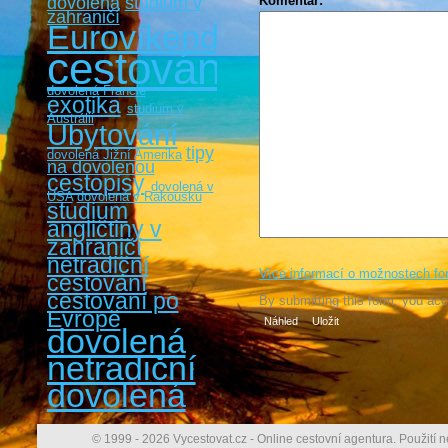
dovolená
studium v
Komentář:
*
zahraničí
Eurovíkendy
cestování
dovolená Francie
exotika
studium v
Austrálii
Ubytování
tipy
dovolená Jižní Amerika
na dovolenou
cestopisy
dovolená v
USA
dovolená v Rakousku
studium
angličtiny v
zahraničí
netradiční
Více informací o možnostech fo
cestování
cestovaní po
By submitting this form, you ac
Evropě
dovolená
netradiční
dovolená
© 1999 - 2026 Vycestovat.cz - Online cestovní agentura. Použití n