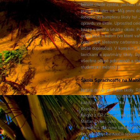
během chvíle zjistila, pochází t
pracuje již přes rok. Můj první 
recepce do komplexu školy byl „w
opravdu ve škole. Uprostřed ce
bazén s mnoha lehátky okolo. P
restaurace s barem (ve které vaři
ceny, např. těstoviny carbonara
určitě doporučuji). V komplexu š
lavičkami a apartmány školy. By
všechno pěkně pohromadě a stude
studentské městečko.
Škola Sprachcaffe na Malt
Nastal den D první den školy. Rán
rozřadila do tříd a seznámila s 
každý z jiné části světa (Ital, 
Brazilci), takže celkem rozmani
nikoho z ČR / SR, čehož jsem se
Malťan Dylan. Jeho hodiny mi vžd
gramatiku, tak jsme také hodně 
hry, kde jsme se naučili spoust