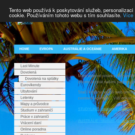
Tento web používá k poskytování služeb, personalizaci
cookie. Používáním tohoto webu s tím souhlasíte.
Více 
HOME
EVROPA
AUSTRÁLIE A OCEÁNIE
AMERIKA
Menu
Partneři
Last Minute
Dovolená
Máte webové stránky se zaměřen
Dovolená na splátky
chcete se stát našimi partnery 
Eurovíkendy
Ubytování
Stačí když si na váš web umístí
Letenky
cestovní agentura". Váš odkaz
Mapy a průvodce
STUDYLINE - studium v zahraničí
Studium v zahraničí
Práce v zahraničí
AUSTRÁLIE - studium, práce a ces
Vrácení daní
Online poradna
GO TRAVEL - letenky do celého sv