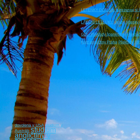
LETENKY DO USA - zarezervuj si 
LAKČNÍ LETENKY - levné letenky 
GDI - Překlady španělštiny
Překla
Kurz angličtiny Praha
Překlady
Pře
dovolená v USA
studium v
studium
Austrálii
angličtiny v