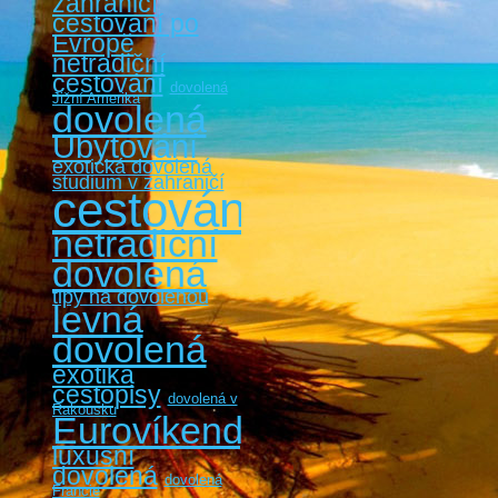
zahraničí
cestovaní po
Evropě
netradiční
cestování
dovolená
Jižní Amerika
dovolená
Ubytování
exotická dovolená
studium v zahraničí
cestování
netradiční
dovolená
tipy na dovolenou
levná
dovolená
exotika
cestopisy
dovolená v
Rakousku
Eurovíkendy
luxusní
dovolená
dovolená
Francie