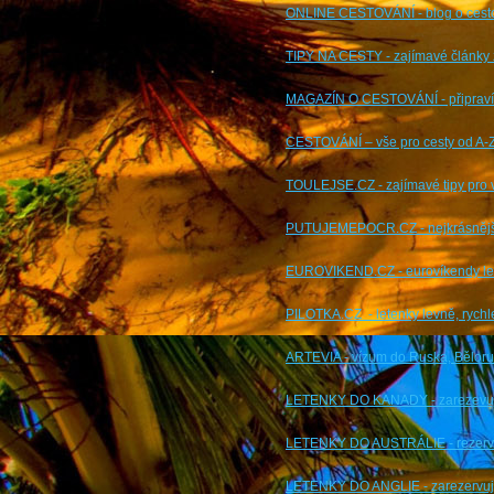
ONLINE CESTOVÁNÍ - blog o cest
TIPY NA CESTY - zajímavé články z
MAGAZÍN O CESTOVÁNÍ - připraví 
CESTOVÁNÍ – vše pro cesty od A-
TOULEJSE.CZ - zajímavé tipy pro 
PUTUJEMEPOCR.CZ - nejkrásnější
EUROVIKEND.CZ - eurovíkendy lev
PILOTKA.CZ - letenky levně, rychl
ARTEVIA - vízum do Ruska, Bělor
LETENKY DO KANADY - zarezevuj 
LETENKY DO AUSTRÁLIE - rezervuj 
LETENKY DO ANGLIE - zarezervuj s