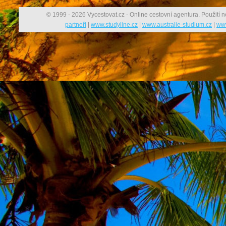
© 1999 - 2026 Vycestovat.cz - Online cestovní agentura. Použití n
partneři
|
www.studyline.cz
|
www.australie-studium.cz
|
www