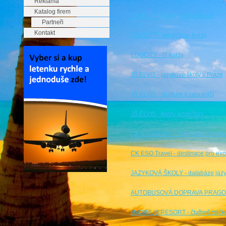
Reklama
Katalog firem
EDUCITY - kurzy, rekvalifikace
Partneři
Kontakt
EDUCITY - angličtina, kurzy
EDUCITY - IT kurzy
JŠ ELVIS - jazykové školy v Praze
JŠ ELVIS - studium v zahraničí
JŠ ELVIS - kurzy angličtiny
CK ESO Travel – exotická dovolen
CK ESO Travel - destinace pro ex
JAZYKOVÁ ŠKOLY - databáze jazy
AUTOBUSOVÁ DOPRAVA PRAGOTOU
MAXIMUS RESORT - čtyřhvězdičkov