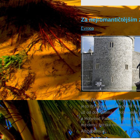
Za nejromantičtějším
Evropa
Hrad Winsor patří k nejvýznam
je to druhý největší obývaný hr
už od dob Viléma I. Dobyvatel
a Holyrood Palace v Edinburghu j
rezidencí britské monarchie. Ob
Albžebětou II.