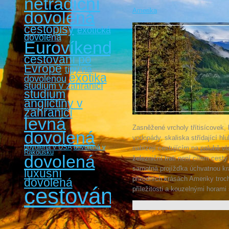
netradiční
Amerika
dovolená
cestopisy
exotická
dovolená
Eurovíkendy
cestovaní po
Evropě
tipy na
exotika
dovolenou
studium v zahraničí
studium
angličtiny v
zahraničí
levná
Zasněžené vrcholy třítisícovek, 
dovolená
vodopády, skaliska střídající hl
dovolená v USA
dovolená v
nabízejí cestujícím na palubě v
Rakousku
dovolená
železniční trati není cílem cesty
samotná projížďka úchvatnou kra
luxusní
přírodních krásách Ameriky troch
dovolená
cestování
příležitosti a kouzelnými horami