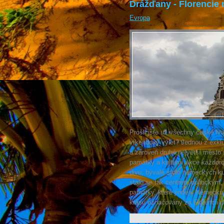
Drážďany - Florencie 
Evropa
Prošli jste už všechny české hr
víkendový výlet? Jednou z exkl
a zároveň druhé největší město
památky a kulturní akce každoro
divu, bývalé sídlo německých k
stalo se tak centrem politickým,
památky, které jinde v Německu
krásu označovány za Florencii n