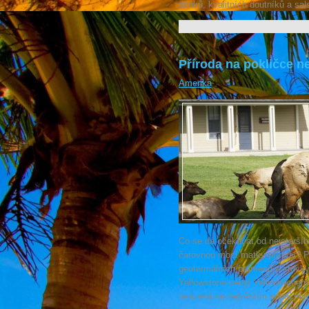
drinků, kvalitních doutníků a sal
Příroda na pokličce n
Amerika
Co se dá očekávat od nejstarší
čarovnou mocí matky přírody? Podí
geotermálních pramenů a stovky 
Yellowstone nebyl Yellowstonem.
usazená na největším sopečném k