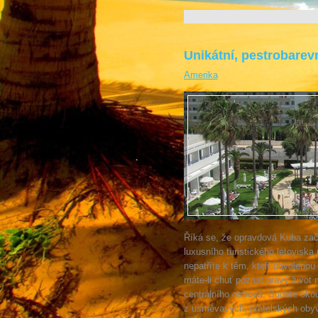
Unikátní, pestrobare
Amerika
Říká se, že opravdová Kuba začí
luxusního turistického letoviska 
nepatříte k těm, kteří dovolenou
máte-li chuť poznat pravý život 
centrálního ostrova. Budete okou
z usměvavých, přátelských obyv