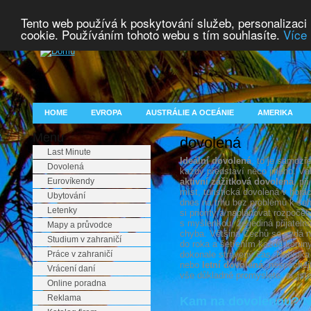
Tento web používá k poskytování služeb, personalizaci
cookie. Používáním tohoto webu s tím souhlasíte.
Více 
HOME
EVROPA
AUSTRÁLIE A OCEÁNIE
AMERIKA
Menu
dovolená
Last Minute
Ideální dovolená
, to je samozř
Dovolená
každý představí něco jiného. Vál
Eurovíkendy
aktivní zážitková dovolená
, př
míst, turistická dovolená v horá
Ubytování
dnes na trhu bez problémů k sehn
Letenky
si priority a naplánovat rozpoče
s myšlenkou, že jediná přijatelná
Mapy a průvodce
chyba. Většina Čechů se vydá n
Studium v zahraničí
do roka a šetřením každé koruny
Práce v zahraničí
dokonale strávený čas. Nabídka 
nebo
letní dovolená
, nespěchejt
Vrácení daní
vše důkladně promyslete, ať jst
Online poradna
Reklama
Kam na dovolenou? Na