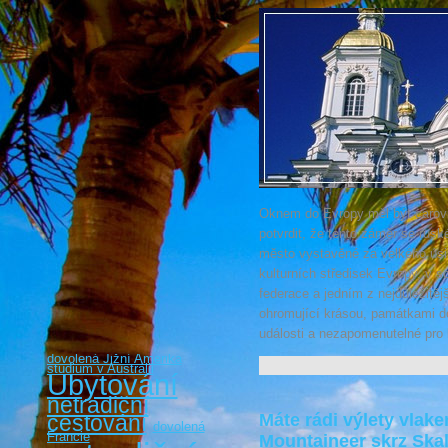
Oknem do Evropy měl být carov
potvrdit, že tento záměr se rus
město vystavěné za velkého úsi
kulturních středisek Evropy, v
federace a jedním z nejdůležitěj
ohromující krásou, památkami 
události a nezapomenutelné pro l
dovolená Jižní Amerika
studium v Austrálii
Ubytování
netradiční
cestování
Máte rádi výlety vlak
dovolená
Francie
Mountaineer skrz Skal