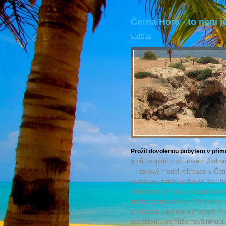
Černá Hora - to není j
Evropa
Prožít dovolenou pobytem v přím
a při koupání v azurovém Jadra
– i takový model rekreace v Černé
malebnou zemi navštívili, se sh
nedotčené přírody a nepoznat os
trochu starosvětsky? Ovšem je 
přívlastek „ekologická“ země. A z
návštěvník nemůže nevšimnout.