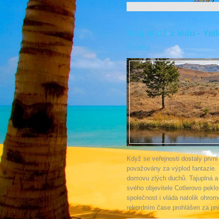
Kraj ohně a ledu - Ye
Amerika
Když se veřejnosti dostaly první
považovány za výplod fantazie. Mí
domovu zlých duchů. Tajuplná a
svého objevitele Cotlerovo peklo.
společnost i vláda natolik ohrom
rekordním čase prohlášen za prv