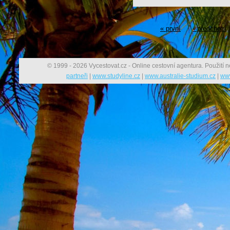
« první
‹ předchozí
© 1999 - 2026 Vycestovat.cz - Online cestovní agentura. Použití n
partneři
|
www.studyline.cz
|
www.australie-studium.cz
|
www