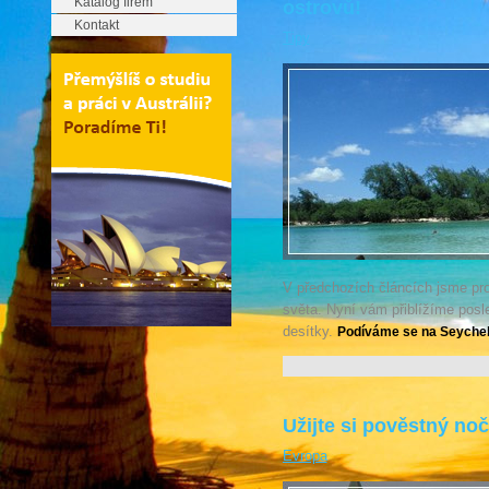
Katalog firem
ostrovů!
Kontakt
Tipy
V předchozích článcích jsme pro
světa. Nyní vám přiblížíme posle
desítky.
Podíváme se na Seychelly
Užijte si pověstný noč
Evropa