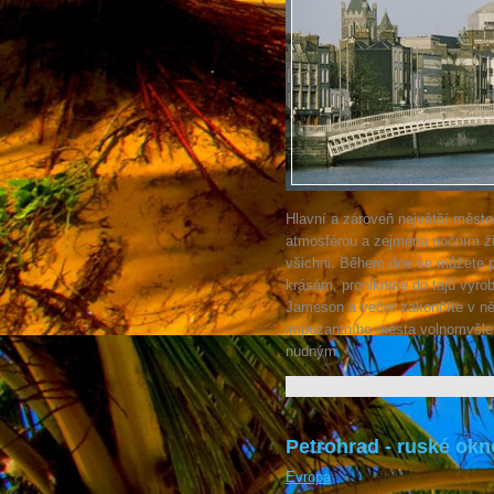
Hlavní a zároveň největší město
atmosférou a zejména nočním ži
všichni. Během dne se můžete p
krásám, proniknete do tajů výro
Jameson a večer zakončíte v ně
impozantního města volnomyšlen
nudným.
Petrohrad - ruské ok
Evropa