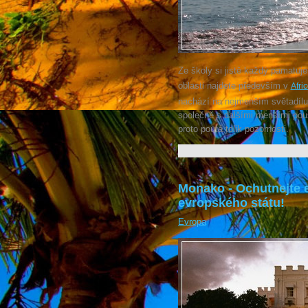
Ze školy si jistě každý pamatuj
oblasti najdete především v
Afri
nachází na nejmenším světadílu.
společně s dalšími menšími pou
proto poutá tolik pozornosti.
Monako - Ochutnejte e
evropského státu!
Evropa