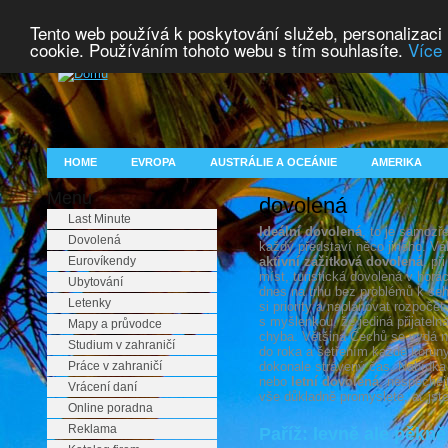
Tento web používá k poskytování služeb, personalizaci
cookie. Používáním tohoto webu s tím souhlasíte.
Více 
HOME
EVROPA
AUSTRÁLIE A OCEÁNIE
AMERIKA
Menu
dovolená
Last Minute
Ideální dovolená
, to je samozř
Dovolená
každý představí něco jiného. Vál
Eurovíkendy
aktivní zážitková dovolená
, př
míst, turistická dovolená v horá
Ubytování
dnes na trhu bez problémů k sehn
Letenky
si priority a naplánovat rozpoče
s myšlenkou, že jediná přijatelná
Mapy a průvodce
chyba. Většina Čechů se vydá n
Studium v zahraničí
do roka a šetřením každé koruny
Práce v zahraničí
dokonale strávený čas. Nabídka 
nebo
letní dovolená
, nespěchejt
Vrácení daní
vše důkladně promyslete, ať jst
Online poradna
Reklama
Paříž: levně ale pěkně