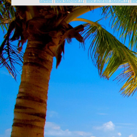
partneři
|
www.studyline.cz
|
www.australie-studium.cz
|
www