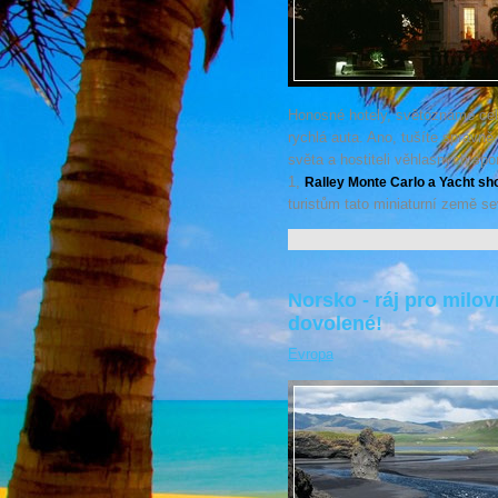
Honosné hotely, světoznámé celeb
rychlá auta. Ano, tušíte správ
světa a hostiteli věhlasných spo
1,
Ralley Monte Carlo a Yacht sh
turistům tato miniaturní země 
Norsko - ráj pro milov
dovolené!
Evropa