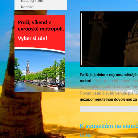
Katalog firem
Evropa
Kontakt
Paříž je jedním z nejromantičtějš
, kteří se chtějí aspoň na
turistů
Je bohužel poměrně drahým městem
Pokud však člověk věnuje pláno
nezapomenutelnou dovolenou za p
K sousedům na vánočn
Evropa