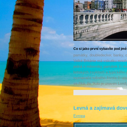
Co si jako první vybavíte pod jm
památky, doubledecker, banky, 
Velké Británie má vskutku mnoho
jedná o milovníky památek či mo
britských zvyklostí a typického
vyznavače rušného života či upja
se říká, že “Kdo je unaven Lond
Levná a zajímavá dov
Evropa