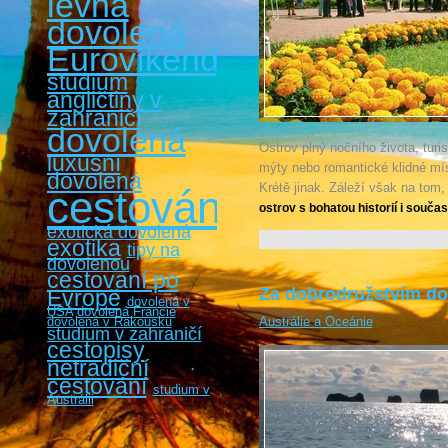
levná
dovolená
Eurovíkendy
studium
angličtiny v
zahraničí
dovolená
Ostrov plný nočního života, turi
luxusní
mýty nebo romantické klidné mí
dovolená
Krétě jinak. Záleží však na tom,
cestování
ostrov s bohatou historií i součas
exotická dovolená
exotika
tipy na
dovolenou
cestovaní po
Za dobrodružstvím do
Evropě
dovolená v
USA
dovolená Francie
dovolená v Rakousku
Austrálie a Oceánie
studium v zahraničí
cestopisy
netradiční
cestování
studium v
Austrálii