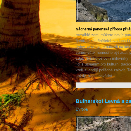
Nádherná panenská příroda přilá
rozsáhlé zemi můžete navíc puto
fjordů, jezer, řinčících vodopád
týdny, aniž byste narazili na lid
země, však nemusíte být zdatným
zdát. Norsko osloví i milovníky
lidi s uznáním pro kulturní trad
kteří si chtějí pořádně zalovit. 
každý, kdo ji navštíví.
Bulharsko! Levná a z
Evropa