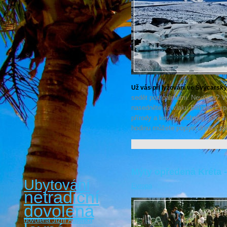
Už vás při lyžování ve Švýcarsk
sedět pod palmami. Nevěříte? V
nasedněte do vlaku Bernina Exp
přírody a kouzlo techniky, jenž
hodinu můžete popíjet drink v př
Mýty opředená Kréta -
Ubytování
Evropa
netradiční
dovolená
dovolená Jižní Amerika