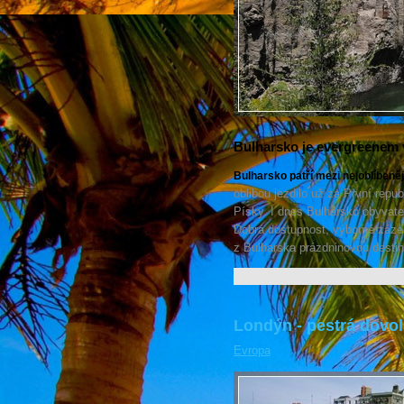
Bulharsko je evergreenem
Bulharsko patří mezi nejoblíbeně
oblibou jezdilo už za První repu
Písky. I dnes Bulharsko obyvatel
Dobrá dostupnost, výborné zázemí
z Bulharska prázdninovou destina
Londýn - pestrá dovo
Evropa