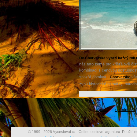
Do Chorvatska vyrazí každý rok 
nás tato země pro křišťálově čis
kombinaci s cenovou dostupnost
snazší domluvu.
vša
Chorvatsko
zvou historické památky, národní
« první
‹ předchozí
© 1999 - 2026 Vycestovat.cz - Online cestovní agentura. Použití n