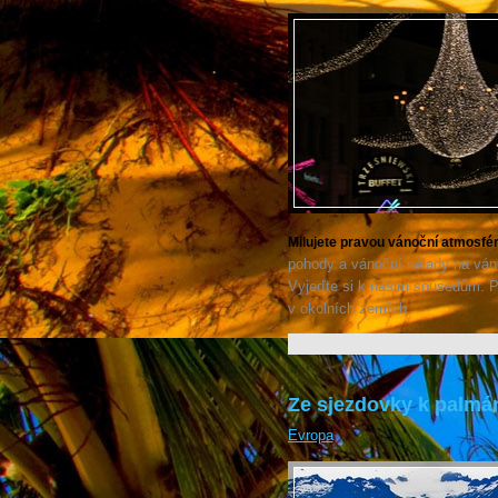
Milujete pravou vánoční atmosfé
pohody a vánoční nálady na váno
Vyjeďte si k našim sousedům. Po
v okolních zemích.
Ze sjezdovky k palmá
Evropa