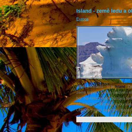
Island - země ledu a 
Evropa
Země kontrastů - to je
. Z
Island
země sopek i sněhu, pastvin i r
hor. Na tomto místě zůstává té
návštěvníky ohromuje svou sílou,
Objevte s námi tajemství tohoto