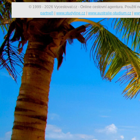
© 1999 - 2026 Vycestovat.cz - Online cestovní agentura. Použití n
partneři
|
www.studyline.cz
|
www.australie-studium.cz
|
www