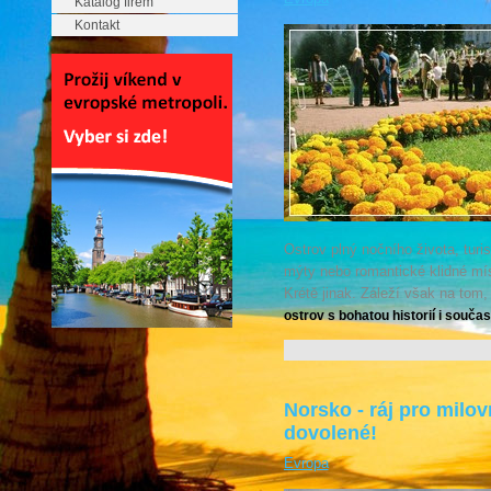
Katalog firem
Kontakt
Ostrov plný nočního života, turi
mýty nebo romantické klidné mí
Krétě jinak. Záleží však na tom,
ostrov s bohatou historií i součas
Norsko - ráj pro milov
dovolené!
Evropa