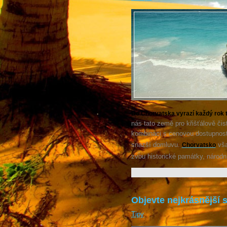
Do Chorvatska vyrazí každý rok 
nás tato země pro křišťálově čis
kombinaci s cenovou dostupnost
snazší domluvu.
vša
Chorvatsko
zvou historické památky, národní
Objevte nejkrásnější s
Tipy