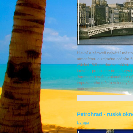
Hlavní a zároveň největší město
atmosférou a zejména nočním ži
všichni. Během dne se můžete p
krásám, proniknete do tajů výro
Jameson a večer zakončíte v ně
impozantního města volnomyšlen
nudným.
Petrohrad - ruské ok
Evropa