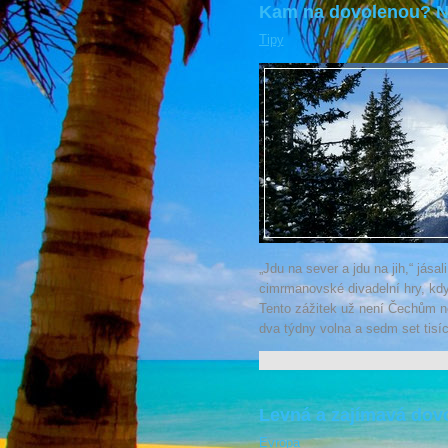
Kam na dovolenou? Na
Tipy
„Jdu na sever a jdu na jih,“ jása
cimrmanovské divadelní hry, když
Tento zážitek už není Čechům ne
dva týdny volna a sedm set tisíc
Levná a zajímavá dov
Evropa