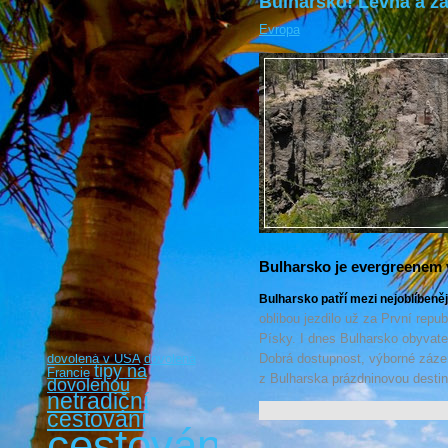
Bulharsko! Levná a z
Evropa
Bulharsko je evergreenem
Bulharsko patří mezi nejoblíbeně
oblibou jezdilo už za První repu
Písky. I dnes Bulharsko obyvatel
dovolená v USA
dovolená
Dobrá dostupnost, výborné zázemí
tipy na
Francie
z Bulharska prázdninovou destina
dovolenou
netradiční
cestování
cestování