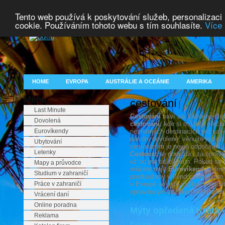
Tento web používá k poskytování služeb, personalizaci
cookie. Používáním tohoto webu s tím souhlasíte.
Více 
HOME
EVROPA
AUSTRÁLIE A OCEÁNIE
AMERIKA
Menu
cestování
Last Minute
Cestování
baví asi každého člově
Dovolená
cestování
, kde si můžete přečí
Eurovíkendy
neznámých destinacích pro vaši
pár dní dovolené, věnujte je záž
Ubytování
cestováním je nejen odpočinek, 
Letenky
Cestovat
se dnes dá i za oprav
už od pár tisíc korun. Pokud se
Mapy a průvodce
můžete najít
Eurovíkend
či dovo
Studium v zahraničí
prodloužený víkend cestováním
Práce v zahraničí
v Evropě se jistě vyplatí. Projd
opravdovým zážitkem a vyberte s
Vrácení daní
Online poradna
Mýty opředená Kréta -
Reklama
Evropa