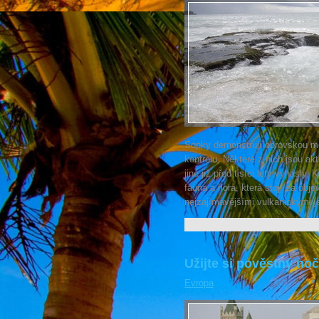
Sopky demonstrují obrovskou m
kontrolu. Některé z nich jsou ak
jiné již před tisíci lety vyhasly
fauna a flora, která stojí za ob
nejzajímavějšími vulkanickými j
Užijte si pověstný noč
Evropa