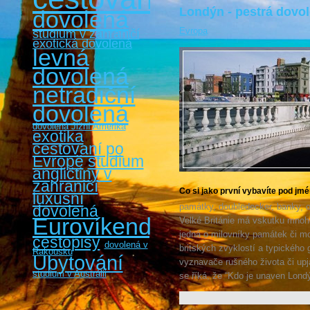
Londýn - pestrá dovo
dovolená
Evropa
studium v zahraničí
exotická dovolená
levná
dovolená
netradiční
dovolená
dovolená Jižní Amerika
exotika
cestovaní po
Evropě
studium
angličtiny v
zahraničí
Co si jako první vybavíte pod jm
luxusní
památky, doubledecker, banky, 
dovolená
Eurovíkendy
Velké Británie má vskutku mnoho
jedná o milovníky památek či mo
cestopisy
dovolená v
britských zvyklostí a typického
Rakousku
Ubytování
vyznavače rušného života či upja
studium v Austrálii
se říká, že “Kdo je unaven Lond