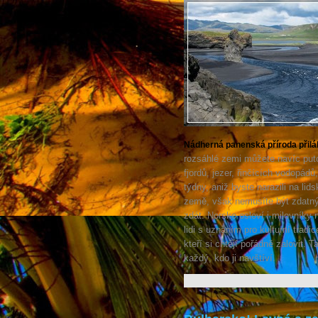
Nádherná panenská příroda přilá
rozsáhlé zemi můžete navíc puto
fjordů, jezer, řinčících vodopád
týdny, aniž byste narazili na lid
země, však nemusíte být zdatným
zdát. Norsko osloví i milovníky
lidi s uznáním pro kulturní trad
kteří si chtějí pořádně zalovit. 
každý, kdo ji navštíví.