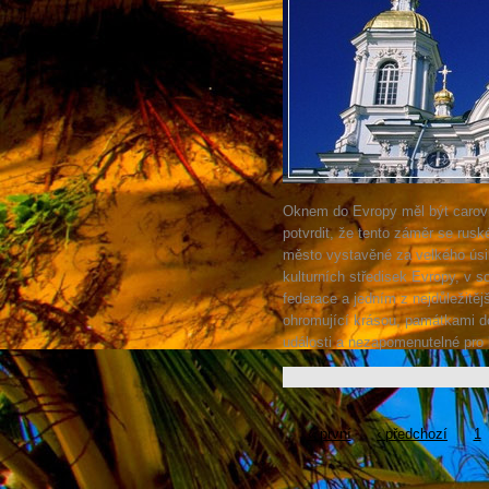
Oknem do Evropy měl být carov
potvrdit, že tento záměr se rus
město vystavěné za velkého úsi
kulturních středisek Evropy, v
federace a jedním z nejdůležitěj
ohromující krásou, památkami 
události a nezapomenutelné pro l
« první
‹ předchozí
1